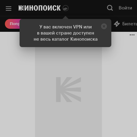
Войти
Онлайн-кинотеатр
Билет
Попробовать Плюс
У вас включен VPN или
в вашей стране доступен
не весь каталог Кинопоиска