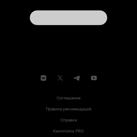
Соглашение
Правила рекомендаций
Справка
Кинопоиск PRO