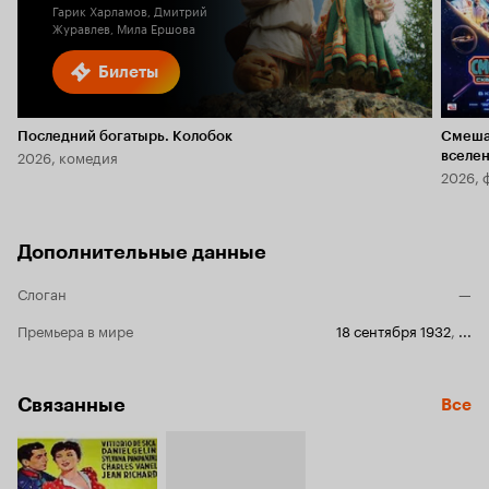
Гарик Харламов, Дмитрий
Журавлев, Мила Ершова
Билеты
Последний богатырь. Колобок
Смеша
2026, комедия
вселе
2026, 
Дополнительные данные
Слоган
—
Премьера в мире
18 сентября 1932
,
...
Связанные
Все