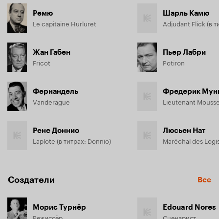
Ремю
Шарль Камю
Le capitaine Hurluret
Жан Габен
Пьер Лабри
Fricot
Potiron
Фернандель
Фредерик Мун
Vanderague
Lieutenant Mousse
Рене Доннио
Люсьен Нат
Laplote (в титрах: Donnio)
Maréchal des Logi
Создатели
Все
Морис Турнёр
Edouard Nores
Режиссёр
Сценарист