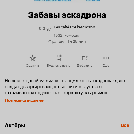
Забавы эскадрона
Les gaîtés de l'escadron
97
Рейтинг
6.2
Кинопоиска
1932, комедия
6.2
Франция, 1 ч 25 мин
Оценить
Буду смотреть
Добавить
Еще
Несколько дней из жизни французского эскадрона: двое 
солдат дезертировали, штрафники с гауптвахты 
отказываются подчиняться сержанту, в гарнизон 
неожиданно прибывают резервисты, да еще и приезжает 
Полное описание
с инспекцией сам генерал...
Актёры
Все