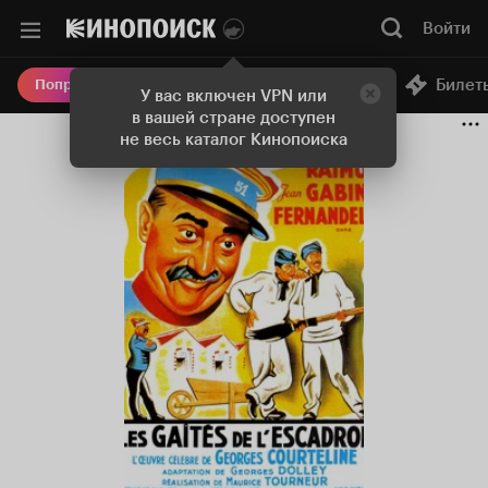
Войти
Онлайн-кинотеатр
Билет
Попробовать Плюс
У вас включен VPN или
в вашей стране доступен
не весь каталог Кинопоиска