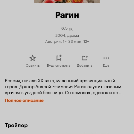
Рагин
1K
Рейтинг
6.5
Кинопоиска
2004, драма
6.5
Австрия, 1 ч 33 мин, 12+
Оценить
Буду смотреть
Добавить
Еще
Россия, начало ХХ века, маленький провинциальный 
город. Доктор Андрей Ефимович Рагин служит главным 
врачом в уездной больнице. Он немолод, одинок и по 
вечерам любит читать. Однажды ему попадается 
Полное описание
любопытный медицинский отчет: модный психиатр 
Гиммельсдорф демонстрирует метод лечения психоза.

Картины происходящего в венской клинике встают перед 
Трейлер
глазами русского доктора. Рагин решает применить 
невероятные методы Гиммельсдорфа в своей больнице. 