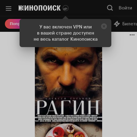
Войти
Онлайн-кинотеатр
Билет
Попробовать Плюс
У вас включен VPN или
в вашей стране доступен
не весь каталог Кинопоиска