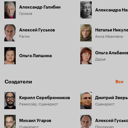
Александр Галибин
Александра На
Громов
Алексей Гуськов
Наталья Никул
Рагин
Анна Ивановна
Ольга Альбано
Ольга Лапшина
Дарья
Создатели
Все
Кирилл Серебренников
Дмитрий Зверь
Режиссёр, Сценарист
Сценарист
Михаил Угаров
Алексей Гуськ
Сценарист
Продюсер