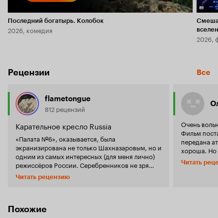
Последний богатырь. Колобок
Смеша
2026, комедия
вселе
2026, 
Рецензии
Все
flametongue
О
812 рецензий
Очень вольн
Карательное кресло Russia
Фильм пост
«Палата №6», оказывается, была
передана а
экранизирована не только Шахназаровым, но и
хороша. Но 
одним из самых интересных (для меня лично)
грязная, су
Читать рец
режиссёров России. Серебренников не зря
мир сумасш
провёл несколько лет в подвале, показывая
всем, а тех
Читать рецензию
«другое кино» небезразличным людям. Настал
не оставит
черёд и ему самому поместить в объектив
и в другой
«других»… Что сразу хотелось бы отметить,
День', но д
«Рагин» представляет собой тот
Похожие
выводы и додумать. На пр
неповторимый сплав авторского