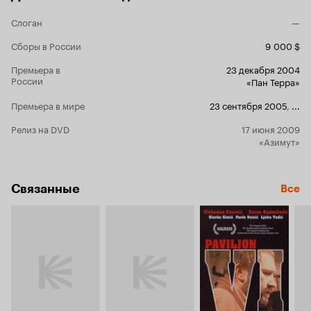
глазурью!.. Ему бы женщину встретить в поезде
и совершить с ней что-нибудь эдакое!.. Эх,
Слоган
—
Русь-матушка! Успокой нас в нашем безумии.
Сборы в России
9 000 $
Премьера в
23 декабря 2004
России
«Пан Терра»
Премьера в мире
23 сентября 2005
,
...
Релиз на DVD
17 июня 2009
«Азимут»
Связанные
Все