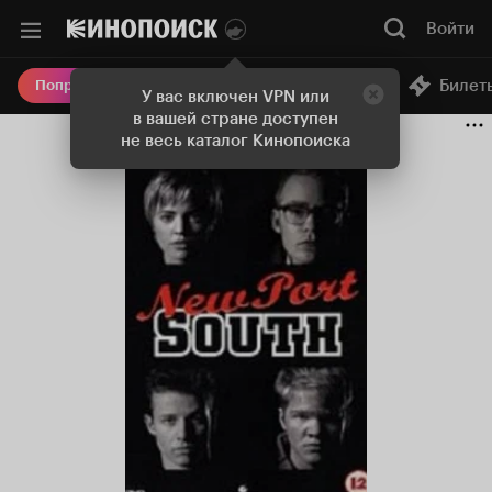
Войти
Онлайн-кинотеатр
Билет
Попробовать Плюс
У вас включен VPN или
в вашей стране доступен
не весь каталог Кинопоиска