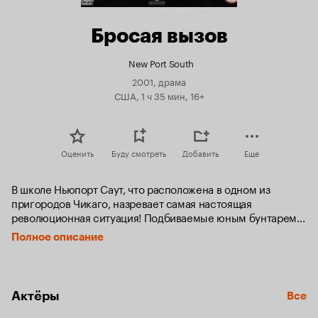
Бросая вызов
New Port South
2001, драма
США, 1 ч 35 мин, 16+
Оценить
Буду смотреть
Добавить
Еще
В школе Ньюпорт Саут, что расположена в одном из 
пригородов Чикаго, назревает самая настоящая 
революционная ситуация! Подбиваемые юным бунтарем 
Мэддоксом, который ненавидит свою школу, считая ее 
Полное описание
инструментом оболванивания людей и призванным 
подавлять волю придатком Системы. Ученики близки к 
мятежу.

Актёры
Все
Вдохновившись легендой о старшекласснике Стэнтоне, 
некогда восставшем против учительского диктата и, 