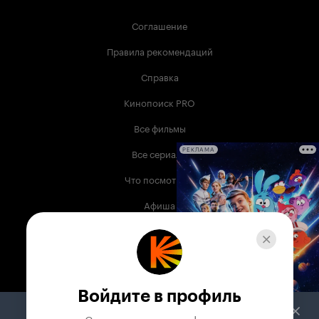
Соглашение
Правила рекомендаций
Справка
Кинопоиск PRO
Все фильмы
Все сериалы
РЕКЛАМА
Что посмотреть
Афиша
Музыка
Телепрограмма
Книги
Войдите в профиль
Служба поддержки