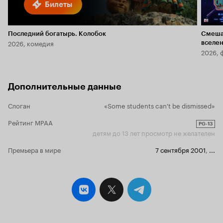
Билеты
Последний богатырь. Колобок
Смеша
2026, комедия
вселе
2026, 
Дополнительные данные
Слоган
«Some students can't be dismissed»
Рейтинг MPAA
PG-13
детям до 13 лет просмотр не желателен
Премьера в мире
7 сентября 2001
,
...