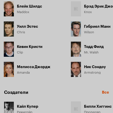
якобы брошенного в психиатрическую клинику, Мэддокс 
Блейк Шилдс
Брэд Эрик Джо
грезит о мести за своего кумира, но для этого ему сперва 
Maddox
Knox
нужно точно знать, что случилось с загадочным 
Стэнтоном, которого он сделал живым знамением своей 
«революции».
Уилл Эстес
Гэбриел Манн
Chris
Wilson
Кевин Кристи
Тодд Филд
Clip
Mr. Walsh
Мелисса Джордж
Ник Сэндоу
Amanda
Armstrong
Создатели
Все
Кайл Купер
Билли Хиггинс
Режиссёр
Продюсер