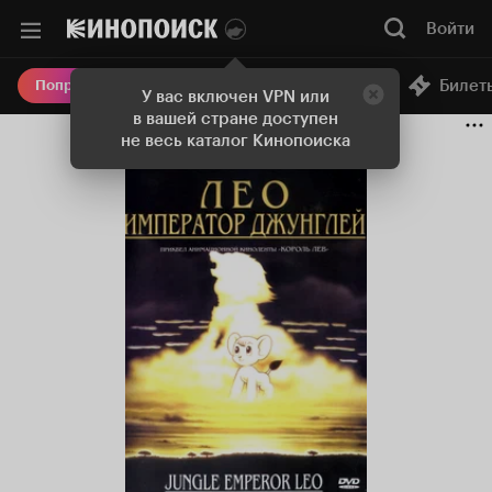
Войти
Онлайн-кинотеатр
Билет
Попробовать Плюс
У вас включен VPN или
в вашей стране доступен
не весь каталог Кинопоиска