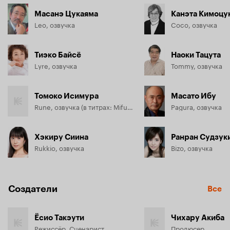
Масанэ Цукаяма
Канэта Кимоцу
Leo, озвучка
Coco, озвучка
Тиэко Байсё
Наоки Тацута
Lyre, озвучка
Tommy, озвучка
Томоко Исимура
Масато Ибу
Rune, озвучка (в титрах: Mifuyu Hiiragi)
Pagura, озвучка
Хэкиру Сиина
Ранран Судзук
Rukkio, озвучка
Bizo, озвучка
Создатели
Все
Ёсио Такэути
Чихару Акиба
Режиссёр, Сценарист
Продюсер