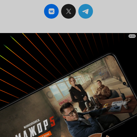
мало ли что может произойти. Наглядный
пример этого можно наблюдать, когда один из
людей добрался до тех гор с кристаллами и
попробовал один. Что с ним случилось? Не
буду говорить, вы можете узнать, посмотрев
этот мультфильм. Также здесь очень хорошая
прорисовка героев, выглядит в стиле аниме, но
все равно смотрится красиво. Ну, а песня,
которая играет, когда уже идут титры, такая... Я
не могу сказать, какая именно, но я чуть не
заплакал, когда услышал ее. Композитор
старался, это видно. Напоследок скажу, что
данный мультфильм заслуживает внимания со
стороны зрителей. На мой взгляд, он
получился отличным, и вы не зря потратите на
него время. По возможности, я обязательно его
пересмотрю и в третий раз.