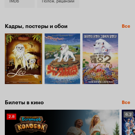
7.1
IMDb
Полож. рецензии
Кадры, постеры и обои
Все
Билеты в кино
Все
Рейт
6.2
Рейтинг
2.8
Кино
Кинопоиска
6.2
2.8