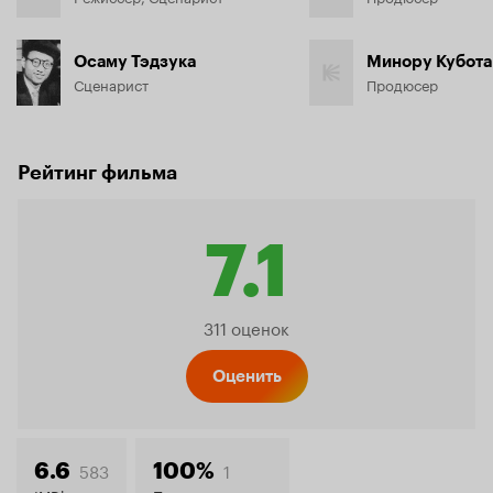
Осаму Тэдзука
Минору Кубота
Сценарист
Продюсер
Рейтинг фильма
7.1
Рейтин
311 оценок
Кинопо
Оценить
583
1
6.6
100%