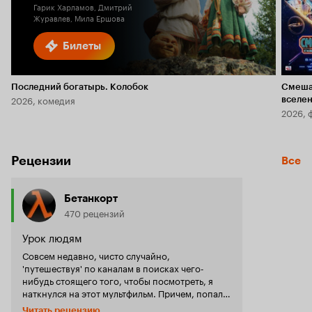
Гарик Харламов, Дмитрий
Журавлев, Мила Ершова
Билеты
Последний богатырь. Колобок
Смеша
2026, комедия
вселе
2026, 
Рецензии
Все
Бетанкорт
470 рецензий
Урок людям
Совсем недавно, чисто случайно,
'путешествуя' по каналам в поисках чего-
нибудь стоящего того, чтобы посмотреть, я
наткнулся на этот мультфильм. Причем, попал в
самое его начало, когда ничего особого не
Читать рецензию