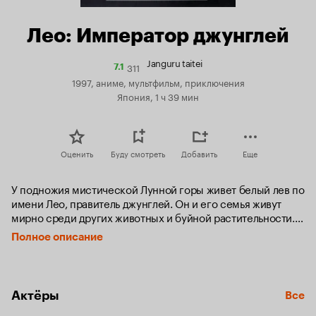
Лео: Император джунглей
Janguru taitei
311
Рейтинг
7.1
Кинопоиска
1997, аниме, мультфильм, приключения
7.1
Япония, 1 ч 39 мин
Оценить
Буду смотреть
Добавить
Еще
У подножия мистической Лунной горы живет белый лев по 
имени Лео, правитель джунглей. Он и его семья живут 
мирно среди других животных и буйной растительности. 
Люди, вошедшие во владения Лео, разрушают мир своими 
Полное описание
безжалостными поисками «сияющих камней» - источника 
сильного здоровья. Животные, обеспокоенные 
вторжением в их мирную жизнь, должны оказать им 
сопротивление.
Актёры
Все