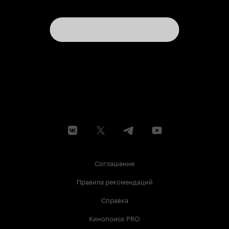
Соглашение
Правила рекомендаций
Справка
Кинопоиск PRO