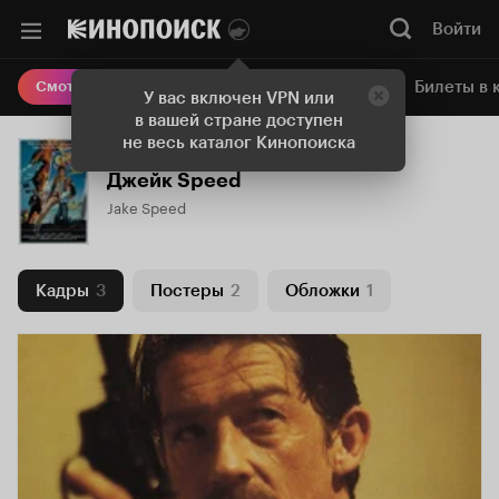
Войти
Онлайн-кинотеатр
Билеты в 
Смотреть кино
У вас включен VPN или
в вашей стране доступен
не весь каталог Кинопоиска
Джейк Speed
Jake Speed
Кадры
3
Постеры
2
Обложки
1