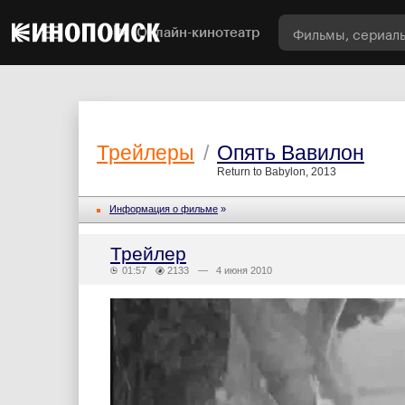
Онлайн-кинотеатр
Трейлеры
/
Опять Вавилон
Return to Babylon, 2013
Информация о фильме
»
Трейлер
01:57
2133
— 4 июня 2010