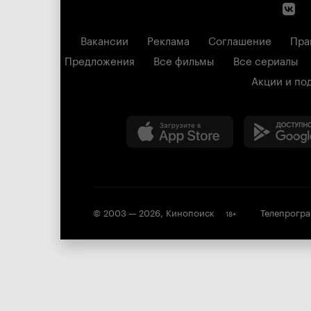
Вакансии
Реклама
Соглашение
Пра
Предложения
Все фильмы
Все сериалы
Акции и по
© 2003 —
2026
,
Кинопоиск
Телепрогр
18
+