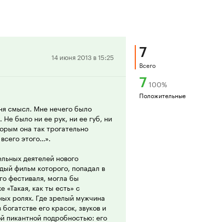
7
Положительная
14 июня 2013 в 15:25
Всего
рецензия
7
100
%
Положительные
еня смысл. Мне нечего было
 Не было ни ее рук, ни ее губ, ни
торым она так трогательно
 всего этого…».
ельных деятелей нового
дый фильм которого, попадал в
го фестиваля, могла бы
 «Такая, как ты есть» с
ных ролях. Где зрелый мужчина
богатстве его красок, звуков и
й пикантной подробностью: его