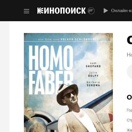
Онлайн-к
H
О
Го
Ст
Жа