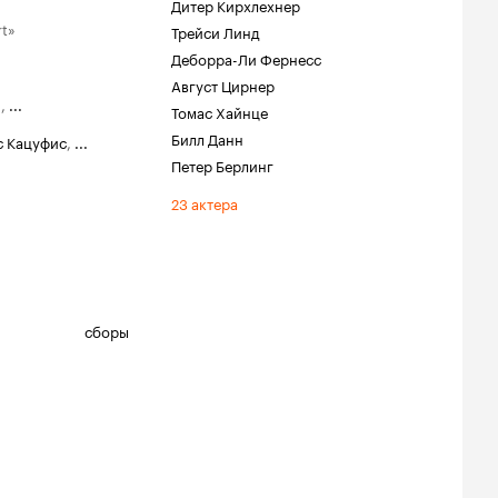
Дитер Кирхлехнер
rt»
Трейси Линд
Деборра-Ли Фернесс
Август Цирнер
ш
,
...
Томас Хайнце
Билл Данн
с Кацуфис
,
...
Петер Берлинг
23 актера
сборы