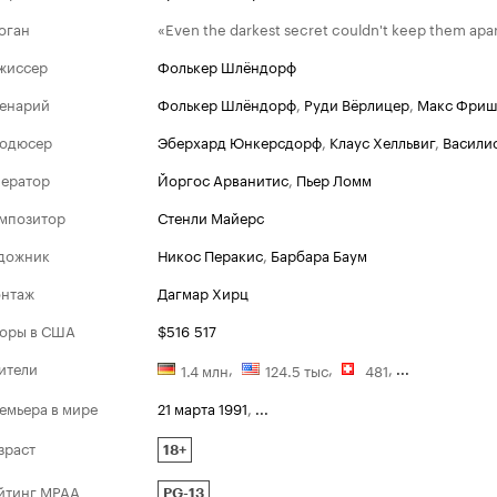
оган
«Even the darkest secret couldn't keep them apa
жиссер
Фолькер Шлёндорф
енарий
Фолькер Шлёндорф
,
Руди Вёрлицер
,
Макс Фри
одюсер
Эберхард Юнкерсдорф
,
Клаус Хелльвиг
,
Васили
ератор
Йоргос Арванитис
,
Пьер Ломм
мпозитор
Стенли Майерс
дожник
Никос Перакис
,
Барбара Баум
нтаж
Дагмар Хирц
оры в США
$516 517
ители
,
,
,
...
1.4 млн
124.5 тыс
481
емьера в мире
21 марта 1991
,
...
зраст
18+
йтинг MPAA
PG-13