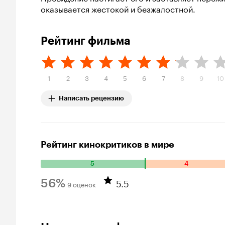
оказывается жестокой и безжалостной.
Рейтинг фильма
1
2
3
4
5
6
7
8
9
10
Написать рецензию
Рейтинг кинокритиков в мире
5
4
Количество положительных оценок: 5. Количество отрицат
5.5
56%
9 оценок
Рейтинг Кинопоиска 56%