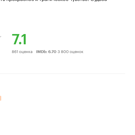
7.1
Рейтинг
861 оценка
3 800 оценок
IMDb
:
6.70
Кинопоиска
7.1
ельных оценок: 4.