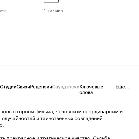
емя
1 ч 57 мин
Студии
Связи
Рецензии
Саундтреки
Ключевые
Еще...
слова
илось с героем фильма, человеком неординарным и
 случайностей и таинственных совпадений
о.
ть прекрасное и трагическое чувство. Судьба