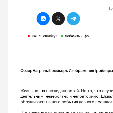
Вр
Нашли ошибку?
Добавить инфо
Обзор
Награды
Премьеры
Изображения
Трейлеры
Жизнь полна неожиданностей. Но то, что случ
деятельным, невероятно и неповторимо. Шквал
обрушивают на него события давнего прошлог
Провидение настигает его и заставляет пережи