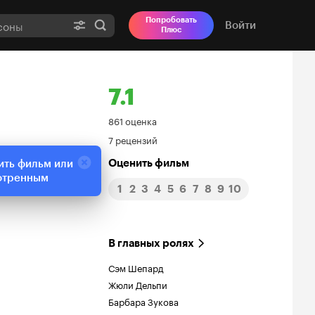
Попробовать
Войти
Плюс
7.1
Рейтинг
861 оценка
7 рецензий
Кинопоиска
Оценить фильм
ить фильм или
7.1
отренным
1
2
3
4
5
6
7
8
9
10
В главных ролях
Сэм Шепард
Жюли Дельпи
Барбара Зукова