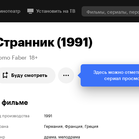
инотеатр
Установить на ТВ
Странник (1991)
omo Faber
18+
Здесь можно отмет
Буду смотреть
сериал просм
 фильме
д производства
1991
рана
Германия
,
Франция
,
Греция
нр
драма
,
мелодрама