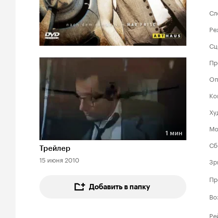
Сл
Ре
Сц
Пр
Оп
Ко
Ху
Мо
1 мин
Длительность 1 мин
Сб
Трейлер
15 июня 2010
Зр
Пр
Добавить в папку
Во
Ре