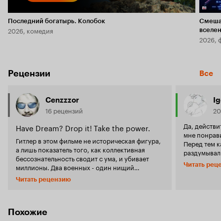
Последний богатырь. Колобок
Смеша
2026, комедия
вселе
2026, 
Рецензии
Все
Cenzzzor
Ig
16 рецензий
20
Да, действ
Have Dream? Drop it! Take the power.
мне понрави
Гитлер в этом фильме не историческая фигура,
Перед тем к
а лишь показатель того, как коллективная
раздумывал 
бессознательность сводит с ума, и убивает
самого Гитл
Читать рец
миллионы. Два военных - один нищий
в мировой истории. Во в
ефрейтор, другой состоятельный буржуа. У
Союза, тот 
Читать рецензию
одного нет - руки, у другого нет возможности
не мог сним
раскрыть свой талант. Гитлер хочет власти, а
смотрелся в
Макс Ротман? Вот такой вот расклад, так все и
эмоциональн
начинается. Гитлер, мечется от исскуства к
Похожие
удивила игр
политики, с каждым разом пытаясь понять кто