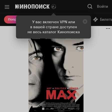
Войти
Онлайн-кинотеатр
Билет
Попробовать Плюс
У вас включен VPN или
в вашей стране доступен
не весь каталог Кинопоиска