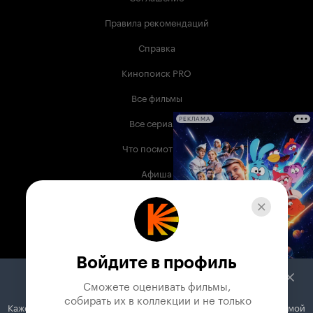
Правила рекомендаций
Справка
Кинопоиск PRO
Все фильмы
Все сериалы
РЕКЛАМА
Что посмотреть
Афиша
Музыка
Телепрограмма
Книги
Войдите в профиль
Служба поддержки
Сможете оценивать фильмы,

 собирать их в коллекции и не только
Кажется, вы используете блокировщик рекламы. Вместе с рекламой