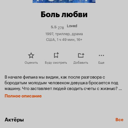
Боль любви
Loved
278
Рейтинг
5.5
Кинопоиска
1997, триллер, драма
5.5
США, 1 ч 49 мин, 16+
Оценить
Буду смотреть
Добавить
Еще
В начале фильма мы видим, как после разговора с 
бородатым молодым человеком девушка бросается под 
машину. Что заставляет людей сводить счеты с жизнью? 
Часто в этом «виновата» любовь.

Полное описание
Обвинитель пытается создать прецедент в суде, усмотрев 
в происшедшем непреднамеренное убийство. Для этого 
он находит ранее любимую женщину этого бородатого 
Актёры
Все
молодого человека, и на экране воссоздается история 
первой, настоящей любви героини, вытеснившей из ее 