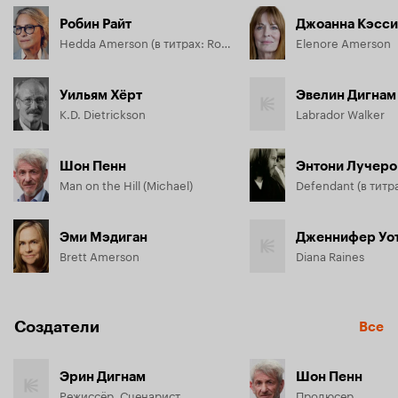
жизни все остальное: мать, сестру, друзей...
Робин Райт
Джоанна Кэсс
Hedda Amerson (в титрах: Robin Wright Penn)
Elenore Amerson
Уильям Хёрт
Эвелин Дигнам
K.D. Dietrickson
Labrador Walker
Шон Пенн
Энтони Лучеро
Man on the Hill (Michael)
Эми Мэдиган
Brett Amerson
Diana Raines
Создатели
Все
Эрин Дигнам
Шон Пенн
Режиссёр, Сценарист
Продюсер