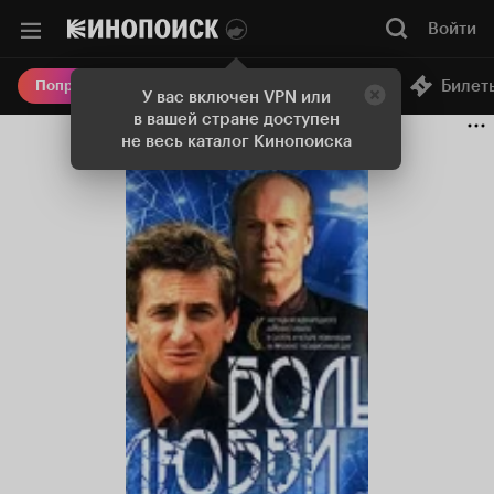
Войти
Онлайн-кинотеатр
Билет
Попробовать Плюс
У вас включен VPN или
в вашей стране доступен
не весь каталог Кинопоиска