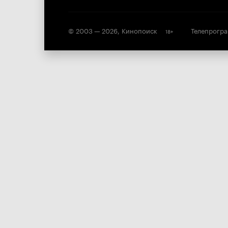
© 2003 —
2026
,
Кинопоиск
Телепрогр
18
+