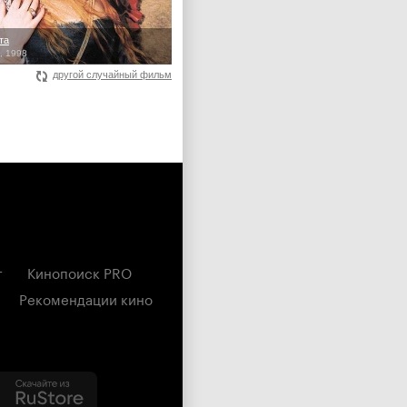
та
h, 1998
другой случайный фильм
г
Кинопоиск PRO
Рекомендации кино