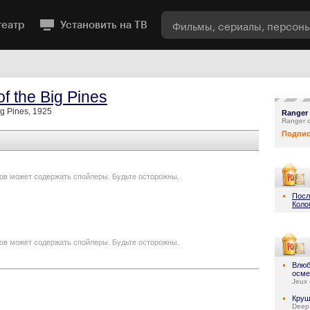
театр
Установить на ТВ
f the Big Pines
ig Pines, 1925
Ranger 
Ranger o
Подпис
ов может содержать спойлеры. Будьте осторожны.
Посл
Коло
ов может содержать спойлеры. Будьте осторожны.
Влюб
осме
Jeux 
Круш
Deep