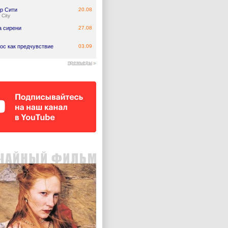
р Сити
20.08
 City
а сирени
27.08
ос как предчувствие
03.09
премьеры