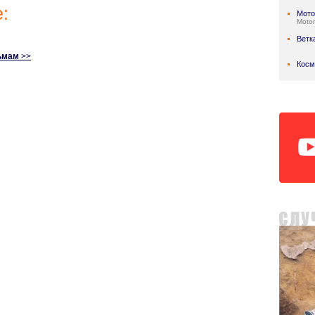
:
Мото
Motor
Ветк
ьмам
>>
Косм