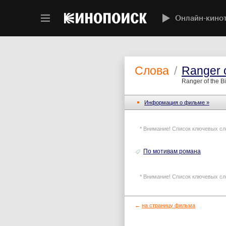
Онлайн-кино
Слова
/
Ranger o
Ranger of the B
Информация o фильме »
* Внимание! Список ключевых сл
По мотивам романа
* Внимание! Список ключевых сл
←
на страницу фильма