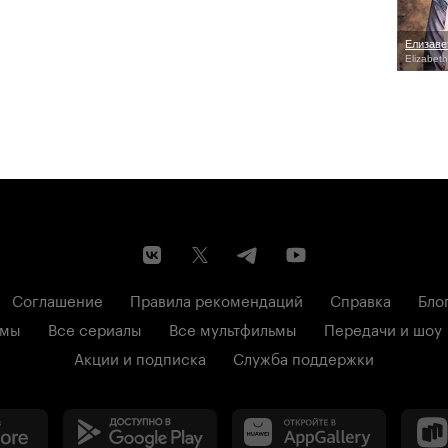
Елизаве
Elizabet
Соглашение
Правила рекомендаций
Справка
Бло
ьмы
Все сериалы
Все мультфильмы
Передачи и шоу
Акции и подписка
Служба поддержки