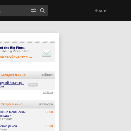
Войти
of the Big Pines
f the Big Pines, 1925
ка на обновления...
Сегодня в кино
рейтинг
едний богатырь.
ПРОМО
бок
афиша
Скоро в кино
премьера
ись в меня, если
13.08
лишься
d'enfants
ение рейса
13.08
 Water