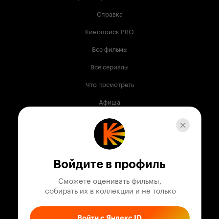
Справка
Кинопоиск PRO
Все фильмы
Все сериалы
Что посмотреть
Афиша
Музыка
Телепрограмма
Книги
Войдите в профиль
Служба поддержки
Сможете оценивать фильмы,

 собирать их в коллекции и не только
© 2003 —
2026
,
Кинопоиск
18
+
Проект компании
Войти с Яндекс ID