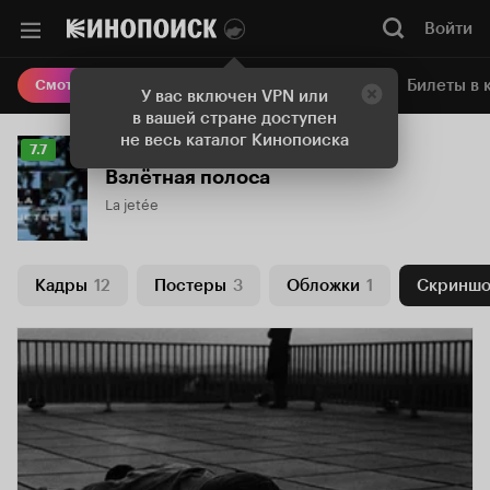
Войти
Онлайн-кинотеатр
Билеты в 
Смотреть кино
У вас включен VPN или
в вашей стране доступен
не весь каталог Кинопоиска
Рейтинг
7.7
Кинопоиска
Взлётная полоса
7.7
La jetée
Кадры
12
Постеры
3
Обложки
1
Скриншо