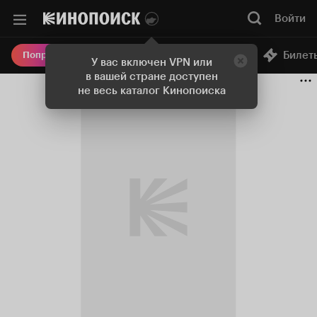
Войти
Онлайн-кинотеатр
Билет
Попробовать Плюс
У вас включен VPN или
в вашей стране доступен
не весь каталог Кинопоиска