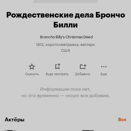
Рождественские дела Брончо
Билли
Broncho Billy's Christmas Deed
1913, короткометражка, вестерн
США
Оценить
Буду смотреть
Добавить
Еще
Информации пока нет,
но это временно — скоро все добавим.
Актёры
Все