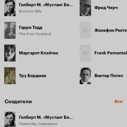
Гилберт М. «Мустанг Билли» Андерсон
Фред Черч
Broncho Billy
Гарри Тодд
Жозефин Рект
The Poor Husband
Маргарит Клэйтон
Frank Pementel
Тру Бордман
Виктор Потел
Создатели
Все
Гилберт М. «Мустанг Билли» Андерсон
Режиссёр, Сценарист