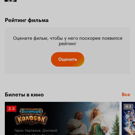
Рейтинг фильма
Оцените фильм, чтобы у него поскорее появился
рейтинг
Оценить
Билеты в кино
Все
Рейт
6.1
Рейтинг
2.3
Кино
Кинопоиска
6.1
2.3
Гарик Харламов, Дмитрий
Журавлев, Мила Ершова