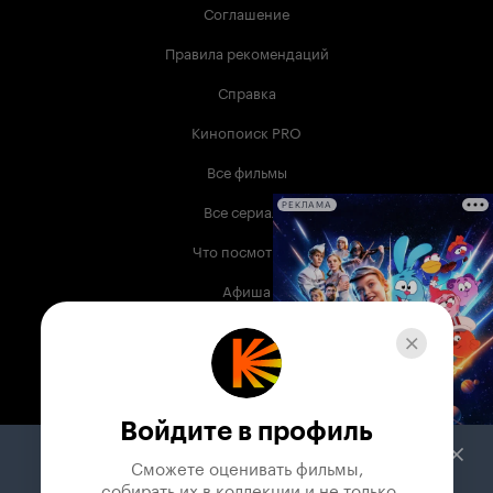
Соглашение
Правила рекомендаций
Справка
Кинопоиск PRO
Все фильмы
Все сериалы
РЕКЛАМА
Что посмотреть
Афиша
Музыка
Телепрограмма
Книги
Войдите в профиль
Служба поддержки
Сможете оценивать фильмы,

 собирать их в коллекции и не только