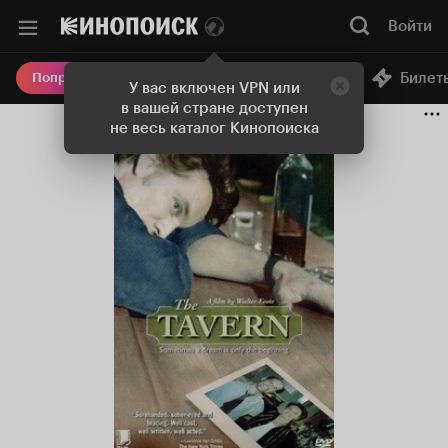
Войти
Онлайн-кинотеатр
Билет
Попробовать Плюс
У вас включен VPN или
в вашей стране доступен
не весь каталог Кинопоиска