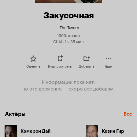
Закусочная
The Tavern
1999, драма
США, 1 ч 35 мин
Оценить
Буду смотреть
Добавить
Еще
Информации пока нет,
но это временно — скоро все добавим.
Актёры
Все
Кэмерон Дай
Кевин Гир