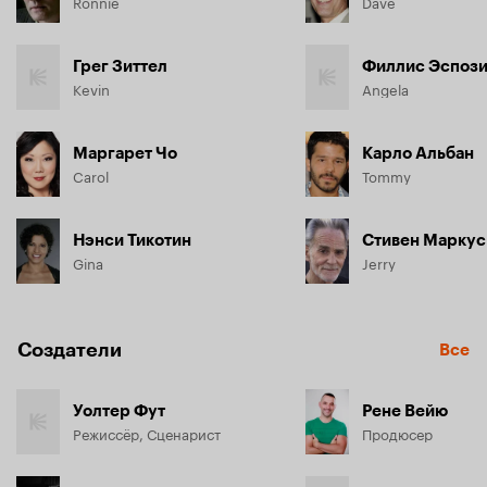
Ronnie
Dave
Грег Зиттел
Филлис Эспози
Kevin
Angela
Маргарет Чо
Карло Альбан
Carol
Tommy
Нэнси Тикотин
Стивен Маркус
Gina
Jerry
Создатели
Все
Уолтер Фут
Рене Вейю
Режиссёр, Сценарист
Продюсер