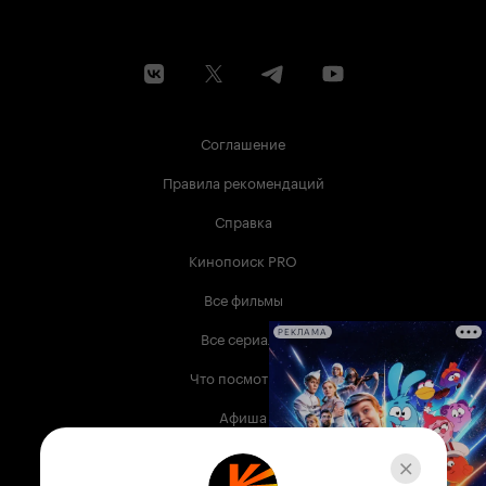
Соглашение
Правила рекомендаций
Справка
Кинопоиск PRO
Все фильмы
Все сериалы
РЕКЛАМА
Что посмотреть
Афиша
Музыка