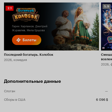
Рейт
5.9
Рейтинг
2.1
Кино
Кинопоиска
5.9
2.1
Гарик Харламов, Дмитрий
Журавлев, Мила Ершова
Билеты
Последний богатырь. Колобок
Смеша
2026, комедия
вселе
2026, 
Дополнительные данные
Слоган
—
Сборы в США
6 096 $