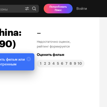
Попробовать
Войти
Плюс
hina:
–
990)
Недостаточно оценок,
рейтинг формируется
Оценить фильм
ить фильм или
1
2
3
4
5
6
7
8
9
10
отренным