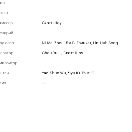
нр
—
оган
—
жиссер
Скотт Шоу
енарий
—
одюсер
Ni-Mai Zhou
,
Дж.В. Гринхат
,
Lin-Huh Song
ератор
Chou-Yu Li
,
Скотт Шоу
мпозитор
—
нтаж
Yao-Shun Wu
,
Чун Ю
,
Тэнг Ю
емя
—