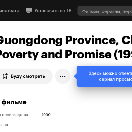
инотеатр
Установить на ТВ
Guongdong Province, C
Poverty and Promise (1
Здесь можно отмет
Буду смотреть
сериал просм
 фильме
д производства
1990
рана
—