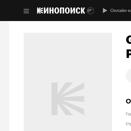
Онлайн-к
О
Го
Ст