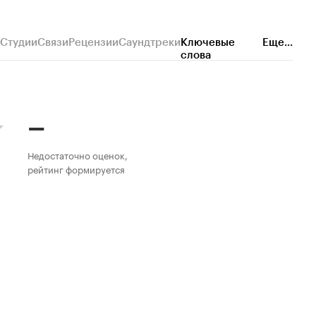
Студии
Связи
Рецензии
Саундтреки
Ключевые
Еще...
слова
–
Недостаточно оценок,
рейтинг формируется