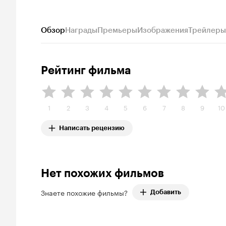
Обзор
Награды
Премьеры
Изображения
Трейлеры
Рейтинг фильма
1
2
3
4
5
6
7
8
9
10
Написать рецензию
Нет похожих фильмов
Знаете похожие фильмы?
Добавить