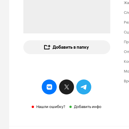
Жа
Сл
Ре
Сц
Пр
Добавить в папку
Оп
Ко
Мо
Вр
Нашли ошибку?
Добавить инфо