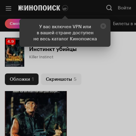
Войти
Онлайн-кинотеатр
Билеты в 
Смотреть кино
У вас включен VPN или
в вашей стране доступен
не весь каталог Кинопоиска
Рейтинг
4.9
Кинопоиска
Инстинкт убийцы
4.9
Killer Instinct
Обложки
1
Скриншоты
5