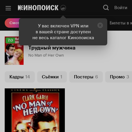
Войти
Онлайн-кинотеатр
Билеты в 
Смотреть кино
У вас включен VPN или
в вашей стране доступен
не весь каталог Кинопоиска
Рейтинг
7.0
Кинопоиска
Трудный мужчина
7.0
No Man of Her Own
Кадры
14
Съёмки
1
Постеры
6
Промо
3