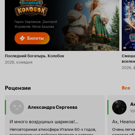
Гарик Харламов, Дмитрий
Журавлев, Мила Ершова
Билеты
Последний богатырь. Колобок
Смеша
2026, комедия
вселе
2026, 
Рецензии
Все
А
Александра Сергеева
10
И много воздушных шариков!...
Ах, Неапол
Неповторимая атмосфера Италии 60-х годов,
Очень легк
восхитительные пейзажи Неаполя и острова
комедия об