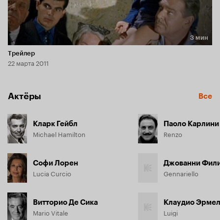
3 мин
Длительность 3 мин
Трейлер
22 марта 2011
Актёры
Все
Кларк Гейбл
Паоло Карлини
Michael Hamilton
Renzo
Софи Лорен
Джованни Фил
Lucia Curcio
Gennariello
Витторио Де Сика
Клаудио Эрме
Mario Vitale
Luigi