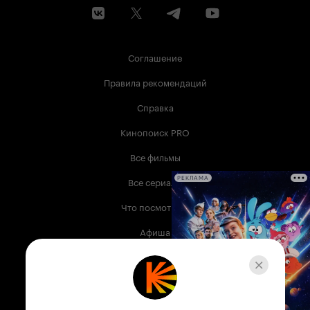
Соглашение
Правила рекомендаций
Справка
Кинопоиск PRO
Все фильмы
Все сериалы
РЕКЛАМА
Что посмотреть
Афиша
Музыка
Телепрограмма
Книги