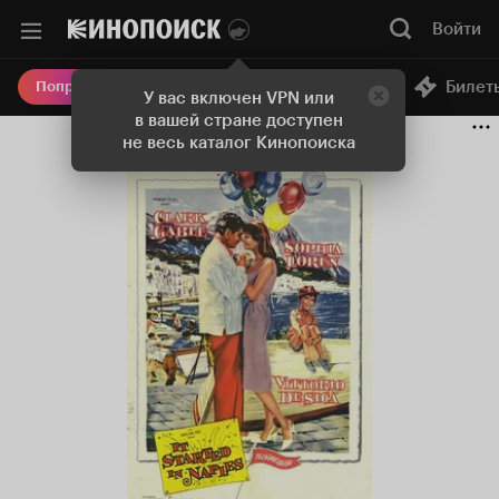
Войти
Онлайн-кинотеатр
Билет
Попробовать Плюс
У вас включен VPN или
в вашей стране доступен
не весь каталог Кинопоиска