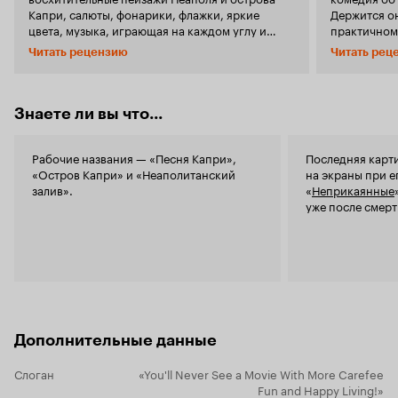
Капри, салюты, фонарики, флажки, яркие
Держится о
цвета, музыка, играющая на каждом углу и
практичном
много, много воздушных шариков - всё это мы
Гамильтоне 
Читать рецензию
Читать рец
можем наблюдать в этой милой и забавной
неаполитан
романтической комедии. Но самым главным
итальянском
украшением фильма являются суперзвёзды и
и озорном ма
секс символы всех времён - Кларк Гейбл и
Гамильтон з
Знаете ли вы что...
Софи Лорен, вот такой звёздный дует. Если бы
свадьбы при
не Кларк и Софи вряд ли бы в наше время кто-
дела покой
нибудь смотрел этот фильм. Сюжет довольно
Рабочие названия — «Песня Капри»,
Последняя карт
Неожиданно 
примитивен и предсказуем, ничего особо
«Остров Капри» и «Неаполитанский
на экраны при е
все деньги 
выдающегося здесь нет. Кларк и Софи борются
залив».
«
Неприкаянные
итальянску
за опекунство над маленьким мальчиком,
уже после смерт
Мало того –
желая дать ему лучшую жизнь, в итоге они
сынишка На
влюбляются друг в друга и остаются жить в
своей тетей
Италии вместе с ребёнком. Вот и весь фильм.
быстрее вер
Также стоит отметить отличный саундтрек:
слишком страстный 
знаменитая песенка 'Хотел бы стать
не жалея кр
американцем', песни и танцы в исполнение
героини у а
Софи Лорен и просто красивая итальянская
идет кругом
музыка. Удивительно, почему данный фильм не
на Чальза Б
Дополнительные данные
стал культовым и важным в карьерах Кларка и
или минус.
Софи... Он как бы прошёл мимо и долгое время
американск
Слоган
«You'll Never See a Movie With More Carefee
я даже понятия не имела, что Кларк Гейбл и
остроумный
Fun and Happy Living!»
Софи Лорен снимались в одном фильме.
в неаполитанском каф