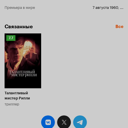
Конечно в фильмографиях этих великих
Кофе гляссе
Премьера в мире
7 августа 1960
,
...
актёров есть фильмы куда более значительные
Кофе! - Кофе эспрес
и известные, но и этот фильм, как мне кажется,
Несите уже хоть
достоин внимания. Кларк, который старше
упомяну о В
Софи на 33 года, тем не менее стал ей
подчеркнуть
Связанные
Все
партнёром в этой картине. Я не любительница
стилю, он с
поздних работ Кларка, но 'Это началось в
лучших неа
Рейтинг
7.7
Неаполе' стал исключением и оставил только
Attolini. Ах, ка
Кинопоиска
самые приятные впечатления. Я думаю, всё же
пропитан с
7.7
стоит посмотреть на величайших людей 20
романтикой
столетия в этом лёгком, воздушном и
музыкой и 
солнечном фильме. 9 из 10
Ну, как можн
10
Талантливый
мистер Рипли
триллер