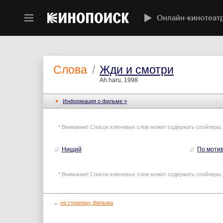
Онлайн-кинотеат
Слова
/
Жди и смотри
Ah haru, 1998
Информация o фильме »
* Внимание! Список ключевых слов может содержать спойлеры.
Нищий
По моти
* Внимание! Список ключевых слов может содержать спойлеры.
←
на страницу фильма