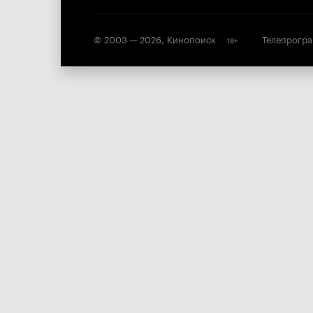
© 2003 —
2026
,
Кинопоиск
Телепрогр
18
+