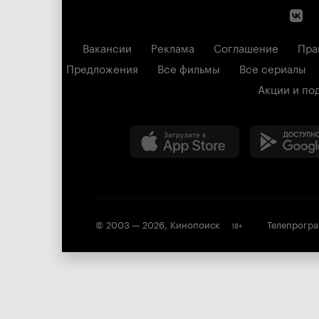
Вакансии
Реклама
Соглашение
Пра
Предложения
Все фильмы
Все сериалы
Акции и по
© 2003 —
2026
,
Кинопоиск
Телепрогр
18
+