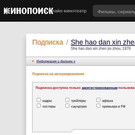
Онлайн-кинотеатр
Подписка
/
She hao dan xin zhe
She hao dan xin zhen jiu zhou, 1976
Информация o фильме »
Подписка на автоуведомления
Подписка доступна только
зарегистрированным
пользова
кадры
трейлеры
афиша
постеры
саундтрек
премьера в РФ