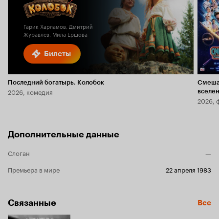
Кинопоиска
6.0
2.1
Гарик Харламов, Дмитрий
Журавлев, Мила Ершова
Билеты
Последний богатырь. Колобок
Смеша
2026, комедия
вселе
2026, 
Дополнительные данные
Слоган
—
Премьера в мире
22 апреля 1983
Связанные
Все