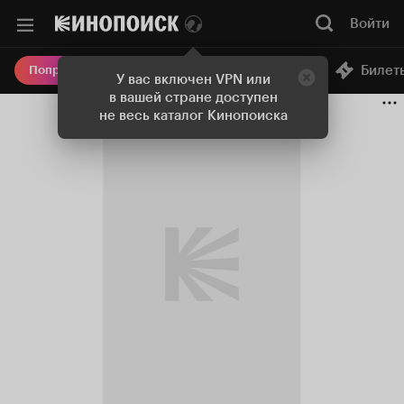
Войти
Онлайн-кинотеатр
Билет
Попробовать Плюс
У вас включен VPN или
в вашей стране доступен
не весь каталог Кинопоиска