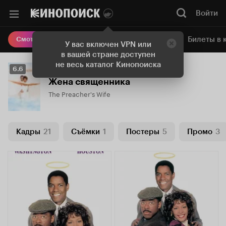
Войти
Онлайн-кинотеатр
Билеты в 
Смотреть кино
У вас включен VPN или
в вашей стране доступен
не весь каталог Кинопоиска
Рейтинг
6.6
Кинопоиска
Жена священника
6.6
The Preacher's Wife
Кадры
21
Съёмки
1
Постеры
5
Промо
3