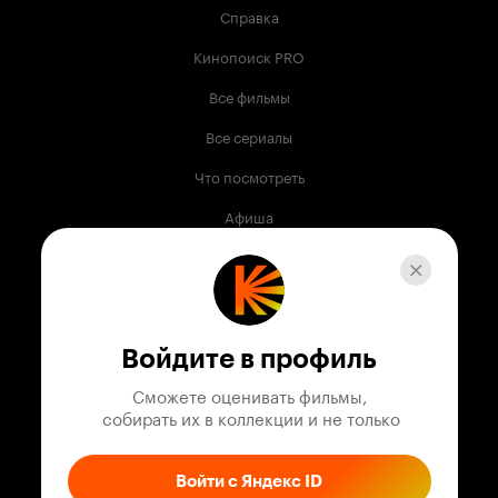
Справка
Кинопоиск PRO
Все фильмы
Все сериалы
Что посмотреть
Афиша
Музыка
Телепрограмма
Книги
Войдите в профиль
Служба поддержки
Сможете оценивать фильмы,

 собирать их в коллекции и не только
© 2003 —
2026
,
Кинопоиск
18
+
Проект компании
Войти с Яндекс ID