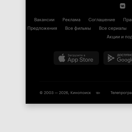
Вакансии
Реклама
Соглашение
Пра
Предложения
Все фильмы
Все сериалы
Акции и по
© 2003 —
2026
,
Кинопоиск
Телепрогр
18
+