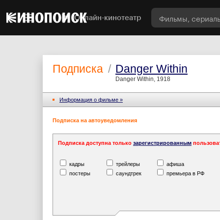
Онлайн-кинотеатр
Подписка
/
Danger Within
Danger Within, 1918
Информация o фильме »
Подписка на автоуведомления
Подписка доступна только
зарегистрированным
пользова
кадры
трейлеры
афиша
постеры
саундтрек
премьера в РФ