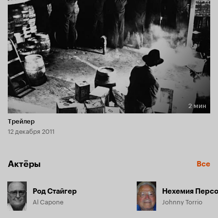
2 мин
Длительность 2 мин
Трейлер
12 декабря 2011
Актёры
Все
Род Стайгер
Нехемия Перс
Al Capone
Johnny Torrio