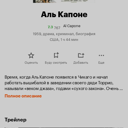
Аль Капоне
Al Capone
767
Рейтинг
7.3
Кинопоиска
1959, драма, криминал, биография
7.3
США, 1 ч 44 мин
Оценить
Буду смотреть
Добавить
Еще
Время, когда Аль Капоне появился в Чикаго и начал 
работать вышибалой в заведении своего дяди Торрио, 
называли «веком джаза», годами «сухого закона». Очень 
быстро Капоне вошел в число пяти «владельцев» города, 
Полное описание
которые поделили Чикаго на сферы влияния и начали 
распоряжаться всем - от выборов мэра до продажи 
жевательной резинки...
Трейлер