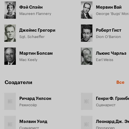
Фэй Спэйн
Мервин Вай
Maureen Flannery
George 'Bugs' Mor
Джеймс Грегори
Роберт Гист
Sgt. Schaeffer
Dion O'Banion
Мартин Болсам
Льюис Чарльз
Mac Keely
Earl Weiss
Создатели
Все
Ричард Уилсон
Генри Ф. Гринб
Режиссёр
Сценарист
Мэлвин Уолд
Леонард Дж. Э
Сценарист
Продюсер