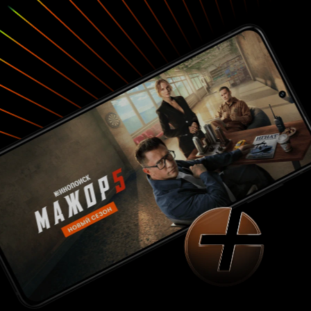
сейчас легко пенять на бревно в чужом глазу,
зная, как разовьется стилистика гангстерского
кино в последующие десятилетия. Для своего
времени фильм очень неплох и свою основную
задачу выполняет: лишить гангстерство хоть
какой-то ауры привлекательности, ведь это
явление еще являлось тогда частью жизни, о
чем свидетельствует предупреждение в
финальных субтитрах.