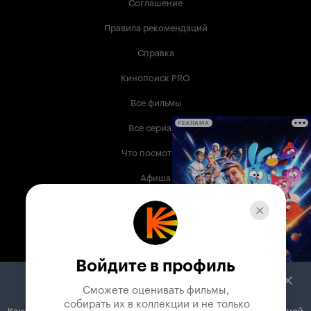
Соглашение
Правила рекомендаций
Справка
Кинопоиск PRO
Все фильмы
Все сериалы
РЕКЛАМА
Что посмотреть
Афиша
Музыка
Телепрограмма
Книги
Войдите в профиль
Служба поддержки
Сможете оценивать фильмы,

 собирать их в коллекции и не только
Кажется, вы используете блокировщик рекламы. Вместе с рекламой