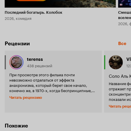
Последний богатырь. Колобок
Смеша
2026, комедия
вселе
2026, 
Рецензии
Все
terenss
V
438 рецензий
12
При просмотре этого фильма почти
Соло Аль 
невозможно отделаться от эффекта
Название фи
анахронизма, который берет свое начало,
отражает п
конечно же, в 1970-х, когда беспринципные,
сконцентри
злые и очень плохие 'славные парни' времен
Читать рецензию
показали и
'сухого закона' окончательно забронзовели, а
чертах поз
вся их деятельность, безусловно,
Читать рец
людьми. История эта начинается с приездом
исчерпываемая статьями уголовного кодекса
Аль Капоне 
мифологизировалась как передача мастерства
родственнику. Бл
по наследству. Если уж и представлять жизнь
быстро воше
Похожие
мафиозной верхушки, то именно вот в таком
города, зат