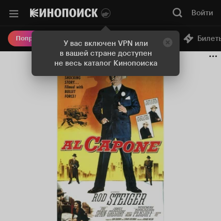
Войти
Онлайн-кинотеатр
Билет
Попробовать Плюс
У вас включен VPN или
в вашей стране доступен
не весь каталог Кинопоиска