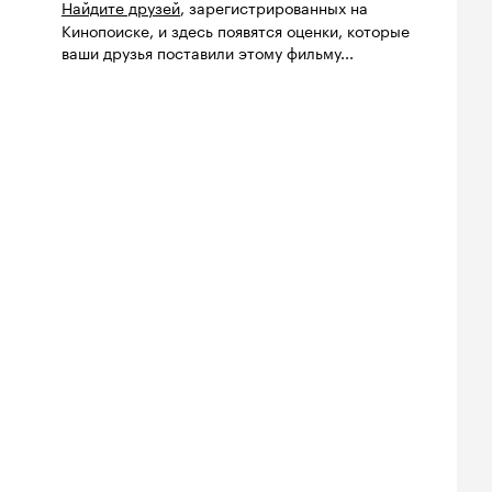
Найдите друзей
, зарегистрированных на
Кинопоиске, и здесь появятся оценки, которые
ваши друзья поставили этому фильму...
йтинг
Рейтинг
Рейтинг
8
7.0
7.1