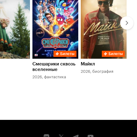
Кинопоиска
Кинопоиска
Ки
5.9
7.8
6.
Билеты
Билеты
Смешарики сквозь
Майкл
Зл
вселенные
мер
2026, биография
2026, фантастика
202