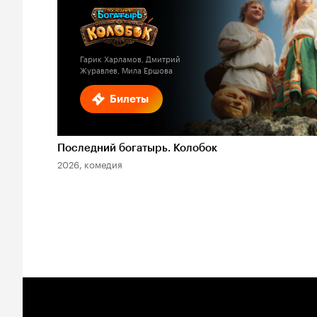
Кинопоиска
2.1
Гарик Харламов, Дмитрий
Журавлев, Мила Ершова
Билеты
Последний богатырь. Колобок
2026, комедия