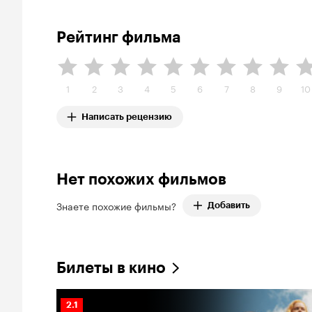
Рейтинг фильма
1
2
3
4
5
6
7
8
9
10
Написать рецензию
Нет похожих фильмов
Знаете похожие фильмы?
Добавить
Билеты в кино
Рейтинг
2.1