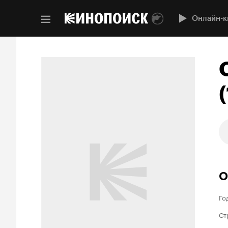
Онлайн-к
О
Го
Ст