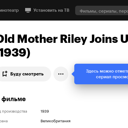
инотеатр
Установить на ТВ
Old Mother Riley Joins 
(1939)
Здесь можно отмет
Буду смотреть
сериал просм
 фильме
д производства
1939
рана
Великобритания