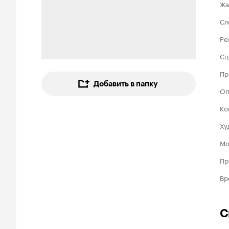
Жа
Сл
Ре
Сц
Пр
Добавить в папку
Оп
Ко
Ху
Мо
Пр
Вр
С