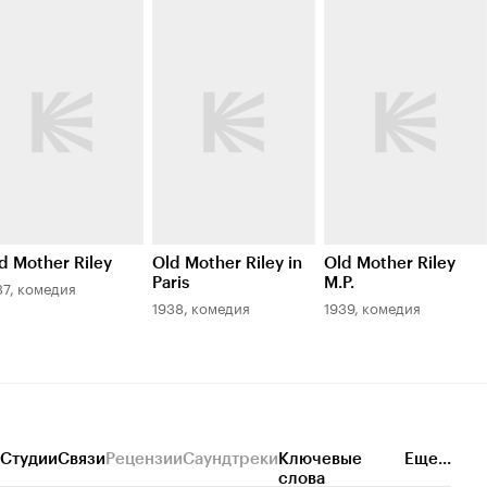
d Mother Riley
Old Mother Riley in
Old Mother Riley
Paris
M.P.
37, комедия
1938, комедия
1939, комедия
Студии
Связи
Рецензии
Саундтреки
Ключевые
Еще...
слова