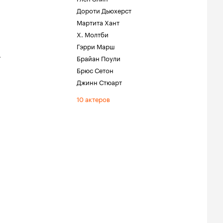
Дороти Дьюхерст
Мартита Хант
Х. Молтби
Гэрри Марш
.
Брайан Поули
Брюс Сетон
Джинн Стюарт
10 актеров