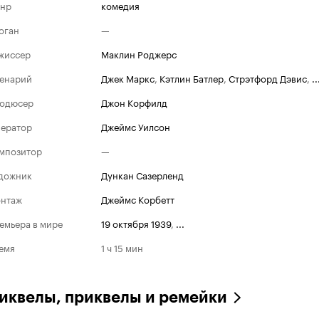
нр
комедия
оган
—
жиссер
Маклин Роджерс
енарий
Джек Маркс
,
Кэтлин Батлер
,
Стрэтфорд Дэвис
,
..
одюсер
Джон Корфилд
ератор
Джеймс Уилсон
мпозитор
—
дожник
Дункан Сазерленд
нтаж
Джеймс Корбетт
емьера в мире
19 октября 1939
,
...
емя
1 ч 15 мин
иквелы, приквелы и ремейки