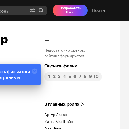
Попробовать
Войти
Плюс
Up
–
Недостаточно оценок,
рейтинг формируется
Оценить фильм
ить фильм или
1
2
3
4
5
6
7
8
9
10
отренным
В главных ролях
Артур Лакен
Китти МакШейн
Глен Элин