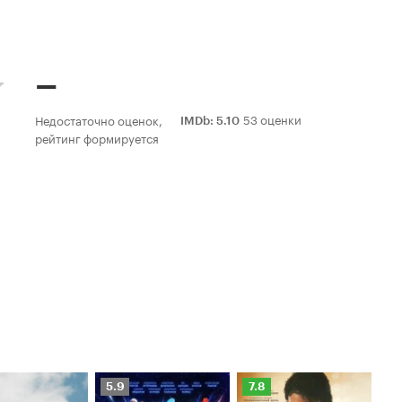
–
53 оценки
Недостаточно оценок,
IMDb
:
5.10
рейтинг формируется
Рейтинг
Рейтинг
Ре
5.9
7.8
6.