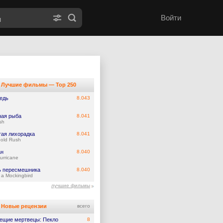
Войти
Лучшие фильмы — Top 250
едь
8.043
ная рыба
8.041
sh
тая лихорадка
8.041
old Rush
ан
8.040
urricane
ь пересмешника
8.040
l a Mockingbird
лучшие фильмы
Новые рецензии
всего
ещие мертвецы: Пекло
8