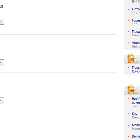
Evil 
лл
Ястр
The 
Горн
The 
Пред
Cave
Чело
Spid
Посл
Коло
Влюб
осме
Jeux 
Круш
Deep
Мото
Motor
Ветк