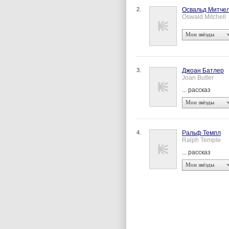
2.
Освальд Митче
Oswald Mitchell
Мои звёзды
3.
Джоан Батлер
Joan Butler
... рассказ
Мои звёзды
4.
Ральф Темпл
Ralph Temple
... рассказ
Мои звёзды