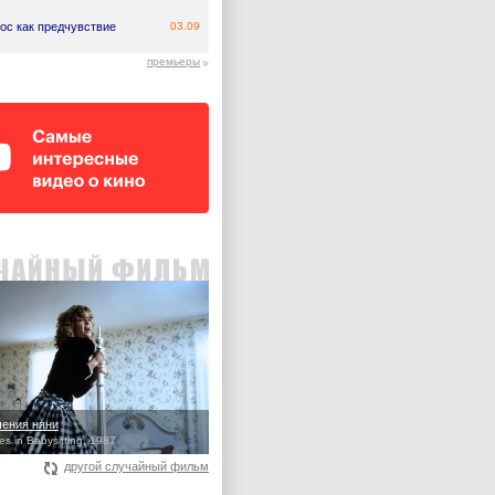
ос как предчувствие
03.09
премьеры
ения няни
s in Babysitting, 1987
другой случайный фильм