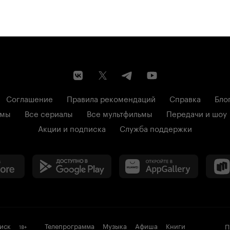
Соглашение
Правила рекомендаций
Справка
Бло
ьмы
Все сериалы
Все мультфильмы
Передачи и шоу
Акции и подписка
Служба поддержки
иск
Телепрограмма
Музыка
Афиша
Книги
П
18
+