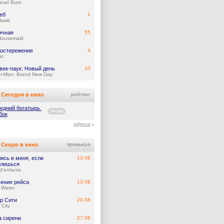
Dead Burn
еб
1
Hawk
ичная
55
Housemaid
остережение
4
at
век-паук: Новый день
10
er-Man: Brand New Day
Сегодня в кино
рейтинг
едний богатырь.
ПРОМО
бок
афиша
Скоро в кино
премьера
ись в меня, если
13.08
лишься
d'enfants
ение рейса
13.08
 Water
р Сити
20.08
 City
а сирени
27.08