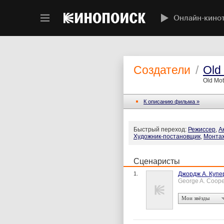
Онлайн-кино
Создатели
/
Old
Old Mot
К описанию фильма »
Быстрый переход:
Режиссер
,
А
Художник-постановщик
,
Монта
Сценаристы
1.
Джордж А. Купе
George A. Coope
Мои звёзды