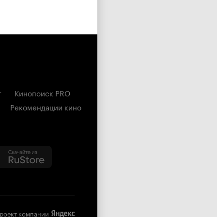
г
Кинопоиск PRO
Рекомендации кино
роект компании