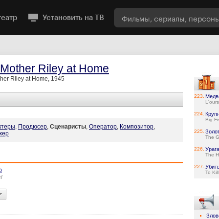
театр
Установить на ТВ
 Mother Riley at Home
her Riley at Home, 1945
223.
Медв
L'ours
224.
Круп
Big Fi
ктеры
,
Продюсер
,
Сценаристы
,
Оператор
,
Композитор
,
225.
Золо
жер
The G
226.
Ураг
The H
227.
Убит
р
To Kil
r
Злов