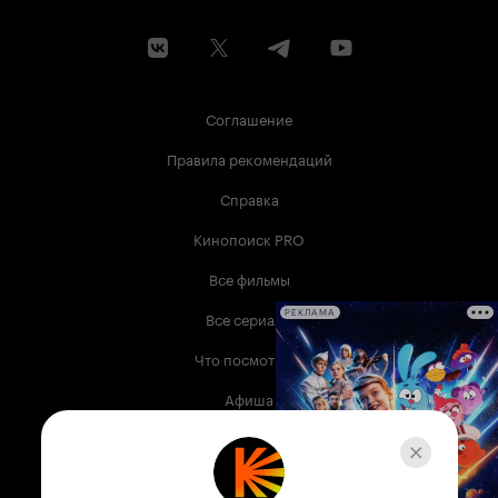
Соглашение
Правила рекомендаций
Справка
Кинопоиск PRO
Все фильмы
Все сериалы
РЕКЛАМА
Что посмотреть
Афиша
Музыка
Телепрограмма