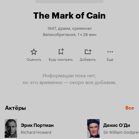
The Mark of Cain
1947, драма, криминал
Великобритания, 1 ч 28 мин
Оценить
Буду смотреть
Добавить
Еще
Информации пока нет,
но это временно — скоро все добавим.
Актёры
Все
Эрик Портман
Денис О’Ди
Richard Howard
Sir William Godgre