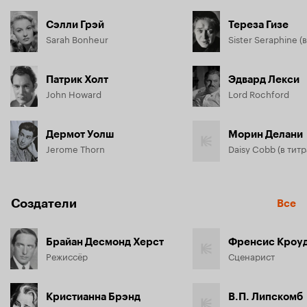
Сэлли Грэй
Тереза Гизе
Sarah Bonheur
Патрик Холт
Эдвард Лекси
John Howard
Lord Rochford
Дермот Уолш
Морин Делани
Jerome Thorn
Создатели
Все
Брайан Десмонд Херст
Френсис Кроу
Режиссёр
Сценарист
Кристианна Брэнд
В.П. Липскомб