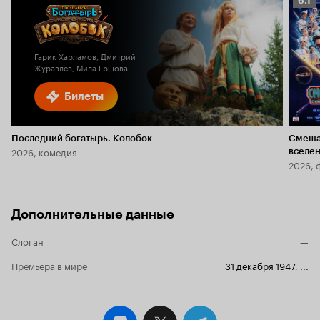
6.1
Кино
6.1
Гарик Харламов, Дмитрий
Журавлев, Мила Ершова
Билеты
Последний богатырь. Колобок
Смеша
2026, комедия
вселе
2026, 
Дополнительные данные
Слоган
—
Премьера в мире
31 декабря 1947
,
...