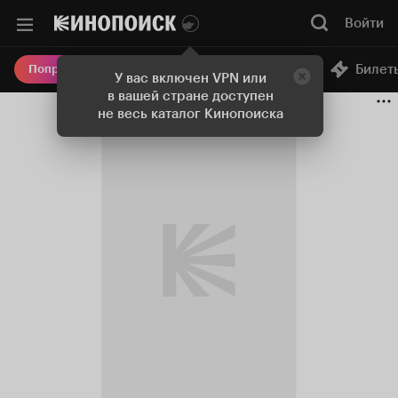
Войти
Онлайн-кинотеатр
Билет
Попробовать Плюс
У вас включен VPN или
в вашей стране доступен
не весь каталог Кинопоиска