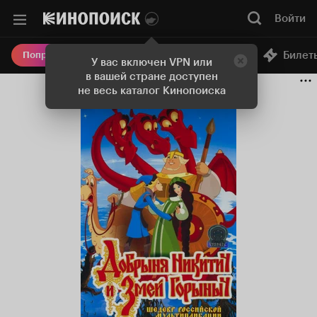
Войти
Онлайн-кинотеатр
Билет
Попробовать Плюс
У вас включен VPN или
в вашей стране доступен
не весь каталог Кинопоиска