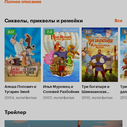
Полное описание
Сиквелы, приквелы и ремейки
Все
Рейтинг
Рейтинг
Рейтинг
Р
8.0
7.3
7.0
5
Кинопоиска
Кинопоиска
Кинопоиска
К
8.0
7.3
7.0
5.
Алеша Попович и
Илья Муромец и
Три богатыря и
Три
Тугарин Змей
Соловей Разбойник
Шамаханская
дал
2004, мультфильм
2007, мультфильм
2010, мультфильм
201
царица
Трейлер