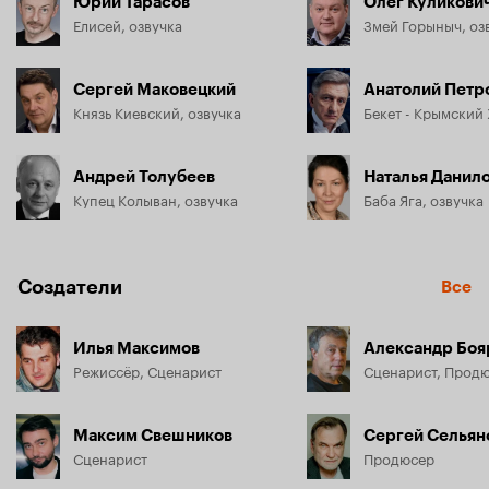
Юрий Тарасов
Олег Куликови
Елисей, озвучка
Змей Горыныч, оз
Сергей Маковецкий
Анатолий Петр
Князь Киевский, озвучка
Бекет - Крымский 
Андрей Толубеев
Наталья Данил
Купец Колыван, озвучка
Баба Яга, озвучка
Создатели
Все
Илья Максимов
Александр Боя
Режиссёр, Сценарист
Сценарист, Прод
Максим Свешников
Сергей Сельян
Сценарист
Продюсер