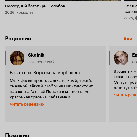
Последний богатырь. Колобок
Смеша
2026, комедия
вселе
2026, 
Рецензии
Все
Skainik
Е
280 рецензий
88
Забавный мульт. Прежде всего,
Богатыри. Верхом на верблюде
главных сос
Мультфильм просто замечательный, яркий,
Он тут прев
смешной, лёгкий. 'Добрыня Никитич' стоит
дети тут вс
наравне с 'Алёшей Поповичем' - всё та же
догадаются
Читать рец
красочная графика, забавные и
так нужна н
запоминающиеся персонажи, простой сюжет и
пытается се
Читать рецензию
дух патриотизма. И опять же, как и у 'Алёши', у
Но взрослые
'Добрыни' такой юмор, который понятен
Я про цитат
только русским людям. А во многих местах
много, но '
будут смеяться не дети, а взрослые. Нет,
удачно - 'В 
конечно, вся богатырская трилогия нацелена и
Змею Горынычу) , 'А тебя, Доб
на детей, и на взрослых, но я всё-таки считаю,
Похожие
остаться... 