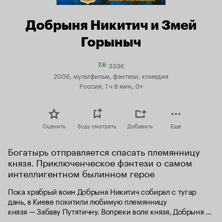
Добрыня Никитич и Змей
Горыныч
333K
Рейтинг
7.6
Кинопоиска
2006, мультфильм, фэнтези, комедия
7.6
Россия, 1 ч 8 мин, 0+
Оценить
Буду смотреть
Добавить
Еще
Богатырь отправляется спасать племянницу 
князя. Приключенческое фэнтези о самом 
интеллигентном былинном герое
Пока храбрый воин Добрыня Никитич собирал с тугар 
дань, в Киеве похитили любимую племянницу 
князя — Забаву Путятичну. Вопреки воле князя, Добрыня 
с женихом Забавы Елисеем отправляется на ее поиски.