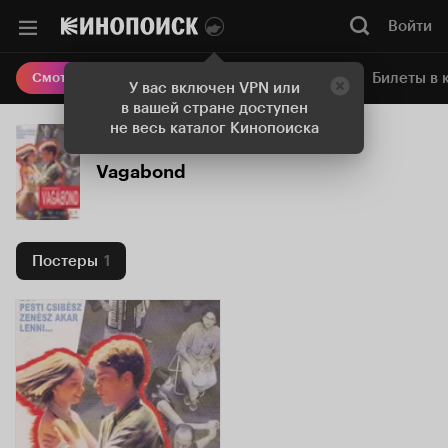
Войти
Онлайн-кинотеатр
Билеты в 
Смотреть кино
У вас включен VPN или
в вашей стране доступен
не весь каталог Кинопоиска
Vagabond
Постеры
1