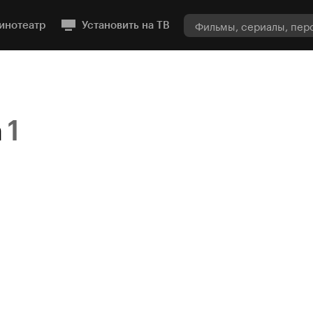
инотеатр
Установить на ТВ
а
1