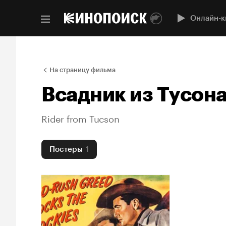
Онлайн-к
На страницу фильма
Всадник из Тусон
Rider from Tucson
Постеры
1