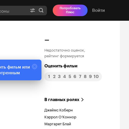
Попробовать
Войти
Плюс
–
Недостаточно оценок,
рейтинг формируется
Оценить фильм
ить фильм или
отренным
1
2
3
4
5
6
7
8
9
10
В главных ролях
Джеймс Коберн
Кэррол О’Коннор
Маргарет Блай