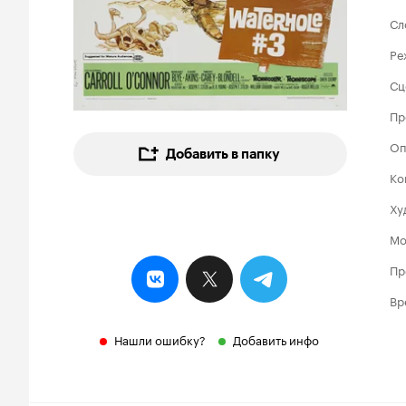
Сл
Ре
Сц
Пр
Оп
Добавить в папку
Ко
Ху
Мо
Пр
Вр
Нашли ошибку?
Добавить инфо