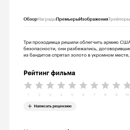
Обзор
Награды
Премьеры
Изображения
Трейлеры
Три проходимца решили облегчить армию США 
безопасности, они разбежались, договорившись
из бандитов спрятал золото в укромном месте, 
Рейтинг фильма
1
2
3
4
5
6
7
8
9
10
Написать рецензию