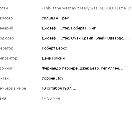
оган
«This is the West as it really was. ABSOLUTELY R
жиссер
Уильям А. Грэм
енарий
Джозеф Т. Стэк
,
Роберт Р. Янг
одюсер
Джозеф Т. Стэк
,
Оуэн Крамп
,
Блейк Эдвардс
,
...
ератор
Роберт Бёркс
мпозитор
Дэйв Грусин
дожник
Фернандо Каррере
,
Джек Беар
,
Рег Аллен
,
...
нтаж
Уоррен Лоу
емьера в мире
10 октября 1967
,
...
емя
1 ч 35 мин