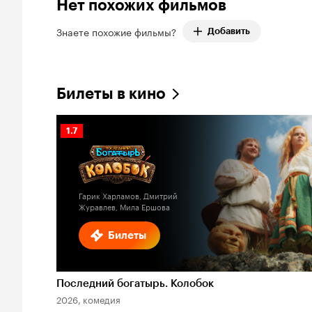
Нет похожих фильмов
Знаете похожие фильмы?
Добавить
Билеты в кино
Рейтинг
1.7
Кинопоиска
1.7
Гарик Харламов, Дмитрий
Журавлев, Мила Ершова
Билеты
Последний богатырь. Колобок
2026, комедия