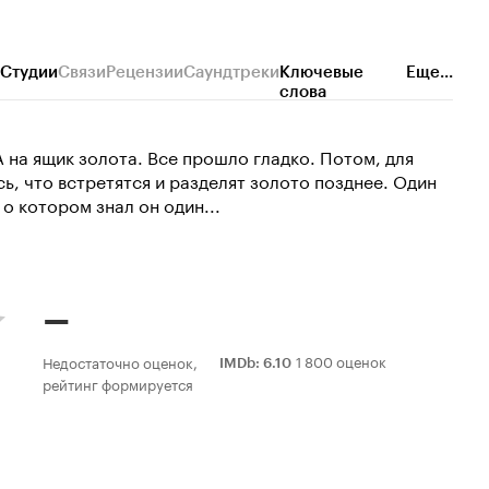
Студии
Связи
Рецензии
Саундтреки
Ключевые
Еще...
слова
на ящик золота. Все прошло гладко. Потом, для
, что встретятся и разделят золото позднее. Один
о котором знал он один...
–
1 800 оценок
Недостаточно оценок,
IMDb
:
6.10
рейтинг формируется