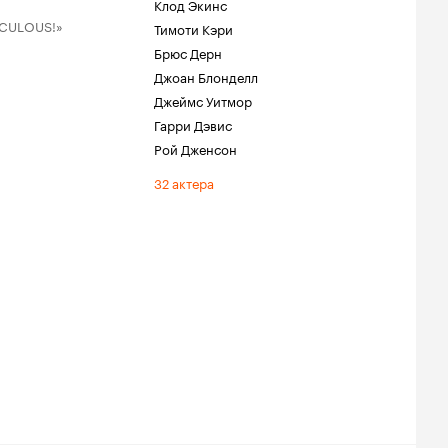
Клод Экинс
IDICULOUS!»
Тимоти Кэри
Брюс Дерн
Джоан Блонделл
Джеймс Уитмор
Гарри Дэвис
Рой Дженсон
32 актера