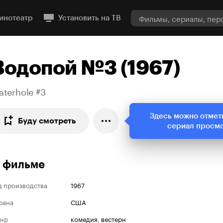
инотеатр
Установить на ТВ
Водопой №3 (1967)
aterhole #3
Здесь можно отмет
Буду смотреть
сериал просм
 фильме
д производства
1967
рана
США
нр
комедия
,
вестерн