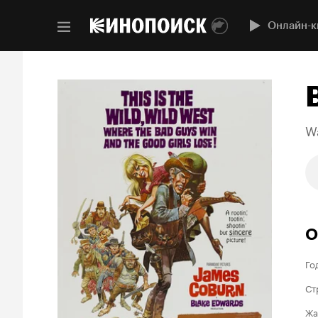
Онлайн-к
W
О
Го
Ст
Жа