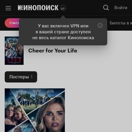
Войти
Онлайн-кинотеатр
Билеты в 
Смотреть кино
У вас включен VPN или
в вашей стране доступен
не весь каталог Кинопоиска
Cheer for Your Life
Постеры
1