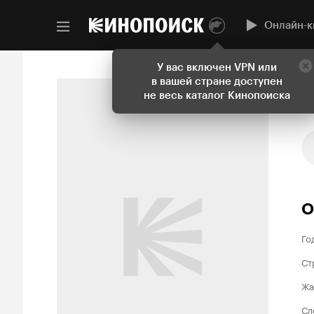
Онлайн-к
У вас включен VPN или
в вашей стране доступен
не весь каталог Кинопоиска
О
Го
Ст
Жа
Сл