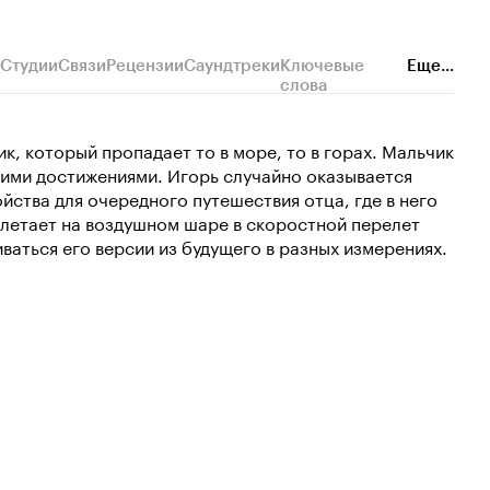
Студии
Связи
Рецензии
Саундтреки
Ключевые
Еще...
слова
к, который пропадает то в море, то в горах. Мальчик
своими достижениями. Игорь случайно оказывается
ства для очередного путешествия отца, где в него
 улетает на воздушном шаре в скоростной перелет
ваться его версии из будущего в разных измерениях.