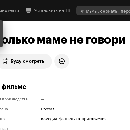
инотеатр
Установить на ТВ
Только маме не говори
Буду смотреть
 фильме
д производства
—
рана
Россия
нр
комедия
,
фантастика
,
приключения
оган
—