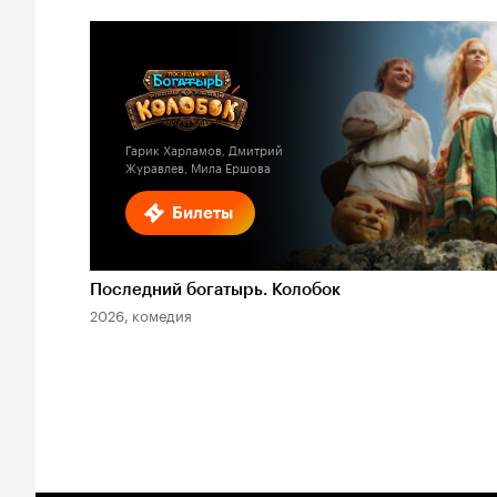
Гарик Харламов, Дмитрий
Журавлев, Мила Ершова
Билеты
Последний богатырь. Колобок
2026, комедия