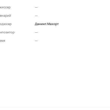
жиссер
—
енарий
—
одюсер
Даниил Махорт
мпозитор
—
емя
—