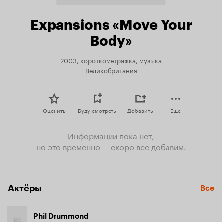
Expansions «Move Your
Body»
2003, короткометражка, музыка
Великобритания
Оценить
Буду смотреть
Добавить
Еще
Информации пока нет,
но это временно — скоро все добавим.
Актёры
Все
Phil Drummond