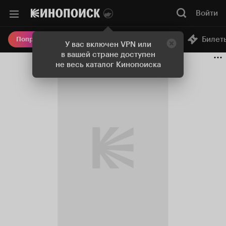
Войти
Онлайн-кинотеатр
Билет
Попробовать Плюс
У вас включен VPN или
в вашей стране доступен
не весь каталог Кинопоиска