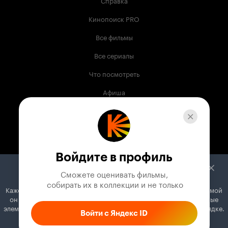
Справка
Кинопоиск PRO
Все фильмы
Все сериалы
Что посмотреть
Афиша
Музыка
Телепрограмма
Книги
Войдите в профиль
Служба поддержки
Сможете оценивать фильмы,

 собирать их в коллекции и не только
Кажется, вы используете блокировщик рекламы. Вместе с рекламой
© 2003 —
2026
,
Кинопоиск
18
+
он может отключать постеры, папки с фильмами и другие важные
Проект компании
элементы. Добавьте Кинопоиск в исключения, и всё будет в порядке.
Войти с Яндекс ID
Как это сделать