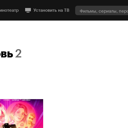
инотеатр
Установить на ТВ
вь
2