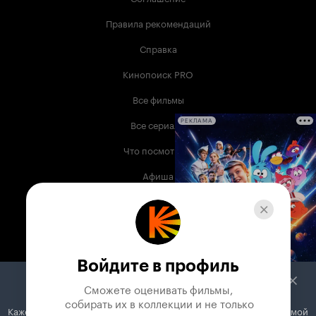
Правила рекомендаций
Справка
Кинопоиск PRO
Все фильмы
Все сериалы
РЕКЛАМА
Что посмотреть
Афиша
Музыка
Телепрограмма
Книги
Войдите в профиль
Служба поддержки
Сможете оценивать фильмы,

 собирать их в коллекции и не только
Кажется, вы используете блокировщик рекламы. Вместе с рекламой