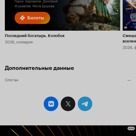
Гарик Харламов, Дмитрий
Журавлев, Мила Ершова
Билеты
Последний богатырь. Колобок
Смеша
2026, комедия
вселе
2026, 
Дополнительные данные
Слоган
—