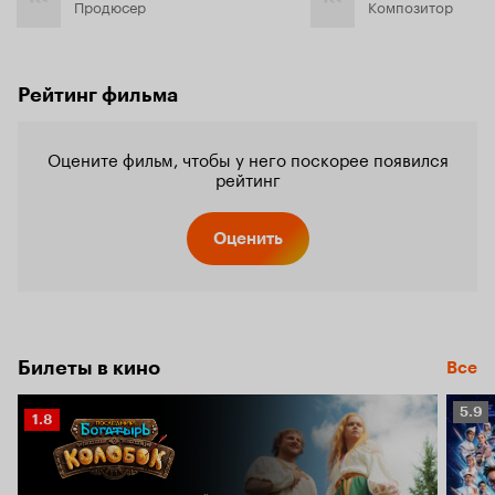
Продюсер
Композитор
Рейтинг фильма
Оцените фильм, чтобы у него поскорее появился
рейтинг
Оценить
Билеты в кино
Все
Рейт
5.9
Рейтинг
1.8
Кино
Кинопоиска
5.9
1.8