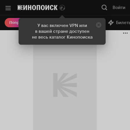
Войти
Онлайн-кинотеатр
Билет
Попробовать Плюс
У вас включен VPN или
в вашей стране доступен
не весь каталог Кинопоиска