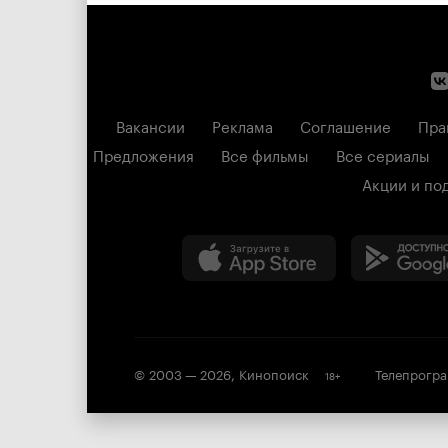
Вакансии
Реклама
Соглашение
Пра
Предложения
Все фильмы
Все сериалы
Акции и по
© 2003 —
2026
,
Кинопоиск
Телепрогр
18
+