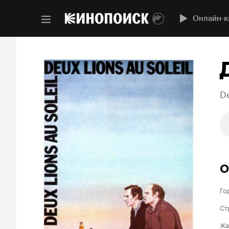
Онлайн-к
De
О
Го
Ст
Жа