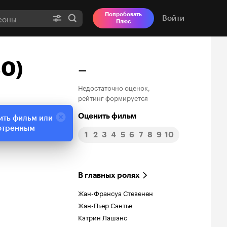
Попробовать
Войти
Плюс
80)
–
Недостаточно оценок,
рейтинг формируется
Оценить фильм
ить фильм или
отренным
1
2
3
4
5
6
7
8
9
10
В главных ролях
Жан-Франсуа Стевенен
Жан-Пьер Сантье
Катрин Лашанс