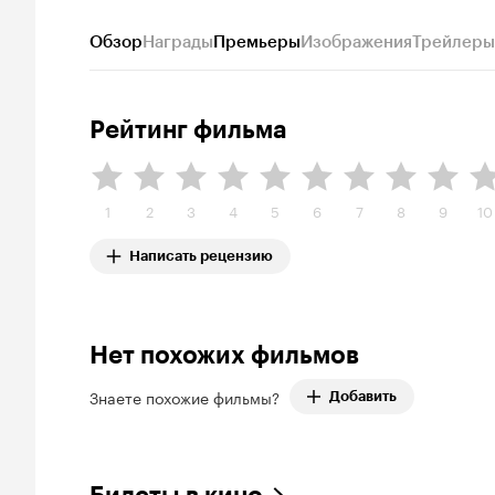
Обзор
Награды
Премьеры
Изображения
Трейлеры
Рейтинг фильма
1
2
3
4
5
6
7
8
9
10
Написать рецензию
Нет похожих фильмов
Знаете похожие фильмы?
Добавить