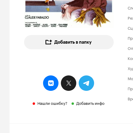
Сл
Ре
Сц
Пр
Добавить в папку
Оп
Ко
Ху
Мо
Пр
Вр
Нашли ошибку?
Добавить инфо