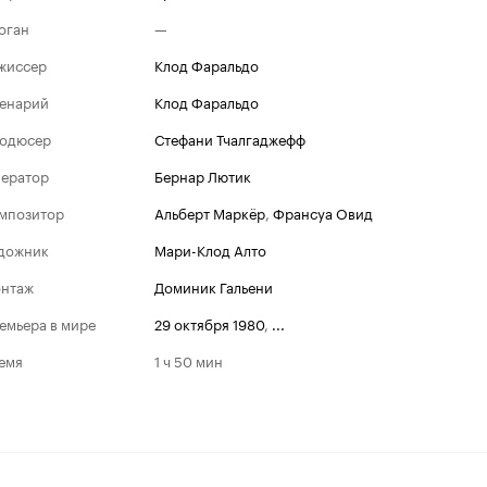
оган
—
жиссер
Клод Фаральдо
енарий
Клод Фаральдо
одюсер
Стефани Тчалгаджефф
ератор
Бернар Лютик
мпозитор
Альберт Маркёр
,
Франсуа Овид
дожник
Мари-Клод Алто
нтаж
Доминик Гальени
емьера в мире
29 октября 1980
,
...
емя
1 ч 50 мин