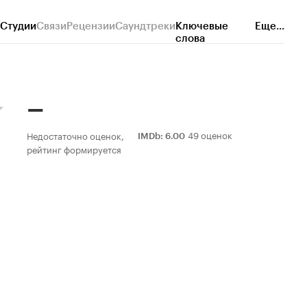
Студии
Связи
Рецензии
Саундтреки
Ключевые
Еще...
слова
–
49 оценок
Недостаточно оценок,
IMDb
:
6.00
рейтинг формируется