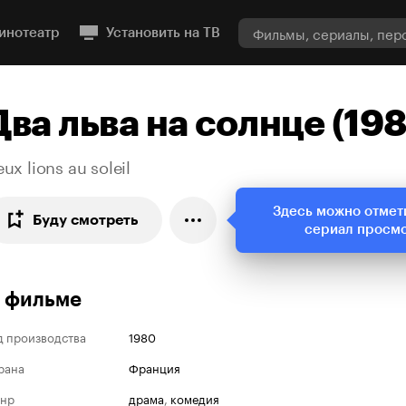
инотеатр
Установить на ТВ
Два льва на солнце (19
ux lions au soleil
Здесь можно отмет
Буду смотреть
сериал просм
 фильме
д производства
1980
рана
Франция
нр
драма
,
комедия