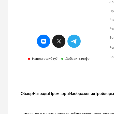
Зр
Пр
Ре
Ре
Во
Ре
Вр
Нашли ошибку?
Добавить инфо
Обзор
Награды
Премьеры
Изображения
Трейлеры
Циник, вор и нарушитель общественного спок