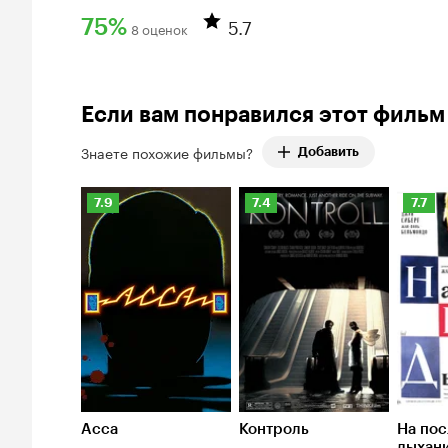
5.7
75%
8 оценок
Рейтинг Кинопоиска 75%
Если вам понравился этот фильм
Знаете похожие фильмы?
Добавить
Рейтинг
Рейтинг
Рейти
7.9
7.4
7.7
Кинопоиска
Кинопоиска
Киноп
7.9
7.4
7.7
Асса
Контроль
На по
дыхан