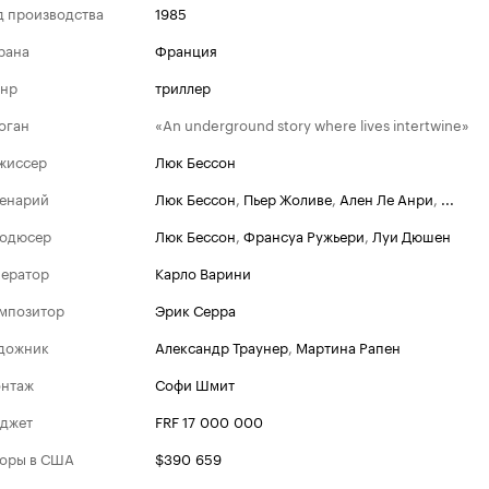
д производства
1985
рана
Франция
нр
триллер
оган
«An underground story where lives intertwine»
жиссер
Люк Бессон
енарий
Люк Бессон
,
Пьер Жоливе
,
Ален Ле Анри
,
...
одюсер
Люк Бессон
,
Франсуа Ружьери
,
Луи Дюшен
ератор
Карло Варини
мпозитор
Эрик Серра
дожник
Александр Траунер
,
Мартина Рапен
нтаж
Софи Шмит
джет
FRF 17 000 000
оры в США
$390 659