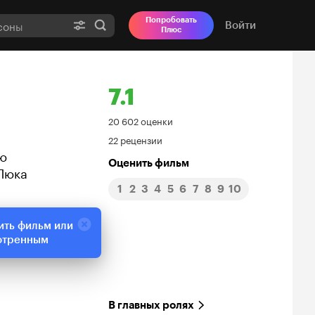
Попробовать
Войти
Плюс
7.1
Рейтинг
20 602 оценки
22 рецензии
Кинопоиска
ью
Оценить фильм
Люка
7.1
1
2
3
4
5
6
7
8
9
10
ить фильм или
отренным
В главных ролях