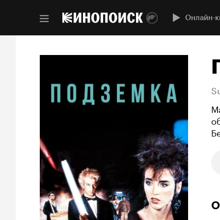
Онлайн-к
S
М
о
Б
О