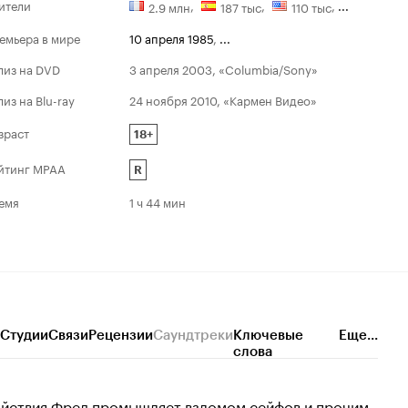
ители
,
,
,
...
2.9 млн
187 тыс
110 тыс
емьера в мире
10 апреля 1985
,
...
лиз на DVD
3 апреля 2003, «Columbia/Sony»
лиз на Blu-ray
24 ноября 2010, «Кармен Видео»
зраст
18+
йтинг MPAA
R
емя
1 ч 44 мин
Студии
Связи
Рецензии
Саундтреки
Ключевые
Еще...
слова
ойствия Фред промышляет взломом сейфов и прочим