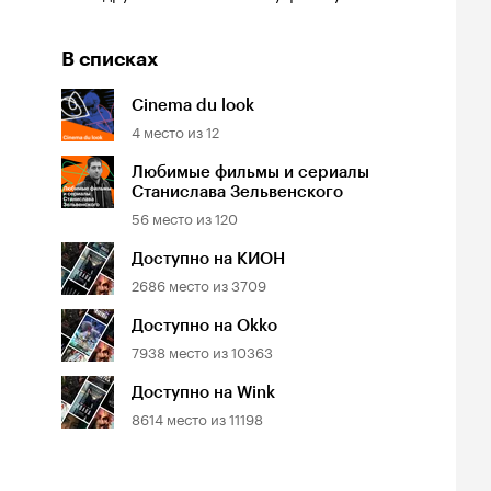
В списках
Cinema du look
4
место из
12
Любимые фильмы и сериалы
Станислава Зельвенского
56
место из
120
Доступно на КИОН
2686
место из
3709
Доступно на Okko
7938
место из
10363
Доступно на Wink
8614
место из
11198