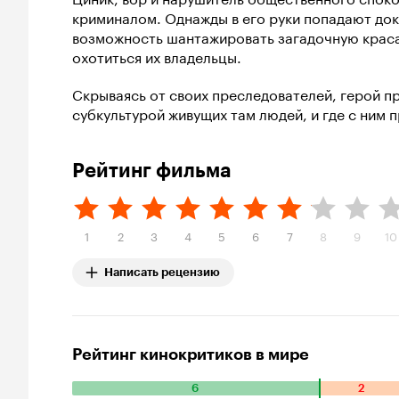
криминалом. Однажды в его руки попадают до
возможность шантажировать загадочную краса
охотиться их владельцы.
Скрываясь от своих преследователей, герой пр
субкультурой живущих там людей, и где с ним
Рейтинг фильма
1
2
3
4
5
6
7
8
9
10
Написать рецензию
Рейтинг кинокритиков в мире
6
2
Количество положительных оценок: 6. Количество отрицат