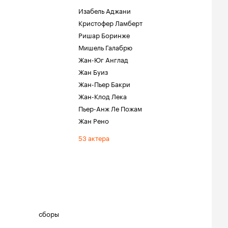
Изабель Аджани
Кристофер Ламберт
Ришар Боринже
Мишель Галабрю
Жан-Юг Англад
Жан Буиз
Жан-Пьер Бакри
Жан-Клод Лека
Пьер-Анж Ле Пожам
Жан Рено
53 актера
сборы