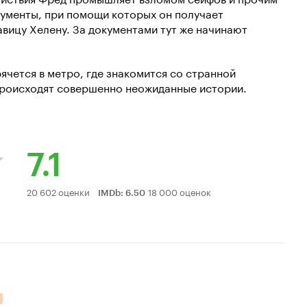
кументы, при помощи которых он получает
вицу Хелену. За документами тут же начинают
ячется в метро, где знакомится со странной
 происходят совершенно неожиданные истории.
7.1
Рейтинг
20 602 оценки
18 000 оценок
IMDb
:
6.50
Кинопоиска
7.1
ельных оценок: 2.