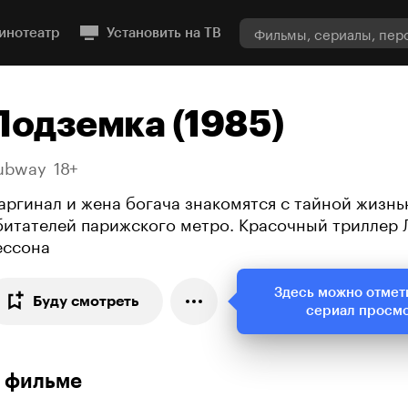
инотеатр
Установить на ТВ
Подземка (1985)
ubway
18+
аргинал и жена богача знакомятся с тайной жизн
битателей парижского метро. Красочный триллер 
ессона
Здесь можно отмет
Буду смотреть
сериал просм
 фильме