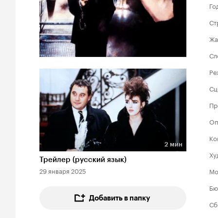
Го
Ст
Жа
Сл
Ре
Сц
Пр
Оп
Ко
2 мин
Длительность 2 мин
Ху
Трейлер (русский язык)
29 января 2025
Мо
Бю
Добавить в папку
Сб