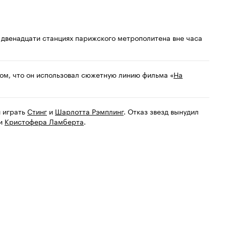
 двенадцати станциях парижского метрополитена вне часа
ом, что он использовал сюжетную линию фильма «
На
и играть
Стинг
и
Шарлотта Рэмплинг
. Отказ звезд вынудил
и
Кристофера Ламберта
.