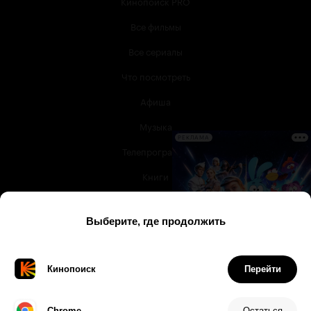
Кинопоиск PRO
Все фильмы
Все сериалы
Что посмотреть
Афиша
Музыка
РЕКЛАМА
Телепрограмма
Книги
Служба поддержки
© 2003 —
2026
,
Кинопоиск
18
+
Проект компании