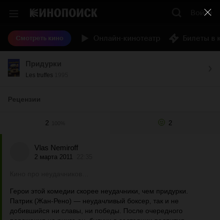
Войти
Онлайн-кинотеатр
Билеты в 
Смотреть кино
Придурки
Les truffes
1995
Рецензии
2
2
100%
Vlas Nemiroff
2 марта 2011
22:35
Кино про неудачников…
Герои этой комедии скорее неудачники, чем придурки.
Патрик (Жан-Рено) — неудачливый боксер, так и не
добившийся ни славы, ни победы. После очередного