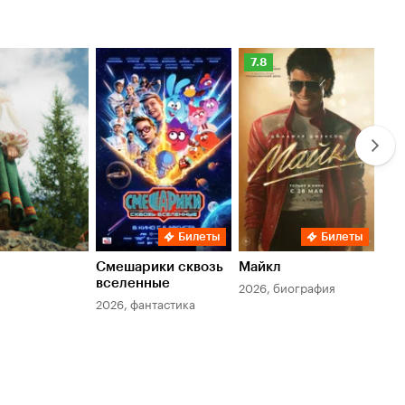
Рейтинг
Ре
7.8
6.
Кинопоиска
Ки
7.8
6.
Билеты
Билеты
Смешарики сквозь
Майкл
Зл
вселенные
мер
2026, биография
2026, фантастика
202