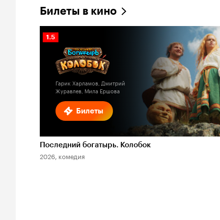
Билеты в кино
Рейтинг
1.5
Кинопоиска
1.5
Гарик Харламов, Дмитрий
Журавлев, Мила Ершова
Билеты
Последний богатырь. Колобок
2026, комедия