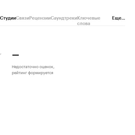
Студии
Связи
Рецензии
Саундтреки
Ключевые
Еще...
слова
–
Недостаточно оценок,
рейтинг формируется