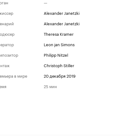
оган
—
жиссер
Alexander Janetzki
енарий
Alexander Janetzki
одюсер
Theresa Kramer
ератор
Leon jan Simons
мпозитор
Philipp Nitzel
нтаж
Christoph Stiller
емьера в мире
20 декабря 2019
емя
25 мин