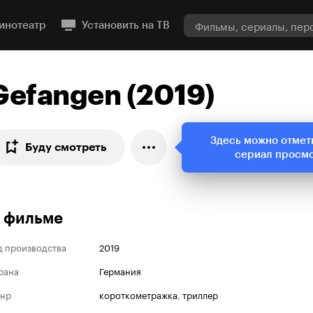
инотеатр
Установить на ТВ
Gefangen (2019)
Здесь можно отмет
Буду смотреть
сериал просм
 фильме
д производства
2019
рана
Германия
нр
короткометражка
,
триллер