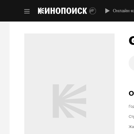
Онлайн-к
О
Го
Ст
Жа