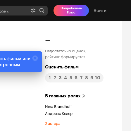
Попробовать
Войти
Плюс
–
Недостаточно оценок,
рейтинг формируется
ить фильм или
отренным
Оценить фильм
1
2
3
4
5
6
7
8
9
10
В главных ролях
Nina Brandhoff
Андреас Кёлер
2 актера