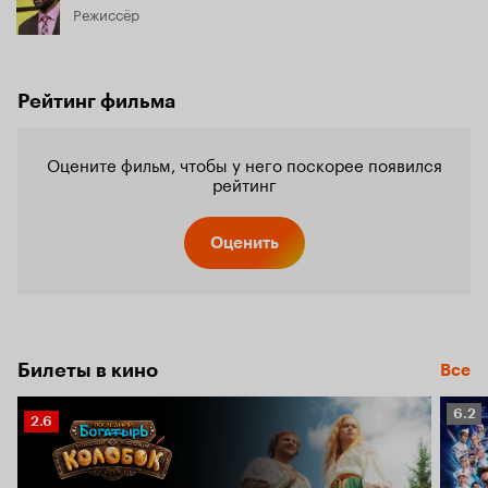
Режиссёр
Рейтинг фильма
Оцените фильм, чтобы у него поскорее появился
рейтинг
Оценить
Билеты в кино
Все
Рейт
6.2
Рейтинг
2.6
Кино
Кинопоиска
6.2
2.6