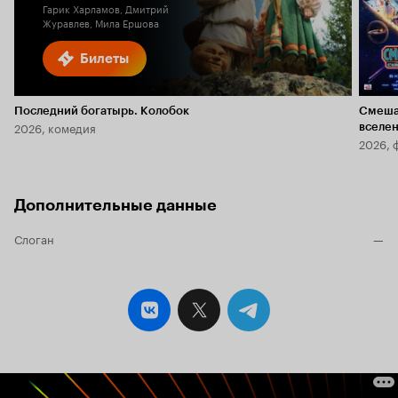
Гарик Харламов, Дмитрий
Журавлев, Мила Ершова
Билеты
Последний богатырь. Колобок
Смеша
2026, комедия
вселе
2026, 
Дополнительные данные
Слоган
—