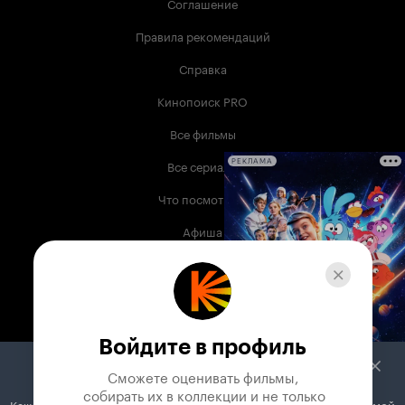
Соглашение
Правила рекомендаций
Справка
Кинопоиск PRO
Все фильмы
Все сериалы
РЕКЛАМА
Что посмотреть
Афиша
Музыка
Телепрограмма
Книги
Войдите в профиль
Служба поддержки
Сможете оценивать фильмы,

 собирать их в коллекции и не только
Кажется, вы используете блокировщик рекламы. Вместе с рекламой