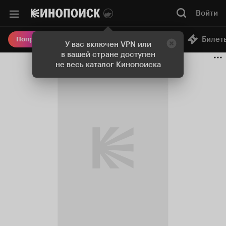
Войти
Онлайн-кинотеатр
Билет
Попробовать Плюс
У вас включен VPN или
в вашей стране доступен
не весь каталог Кинопоиска