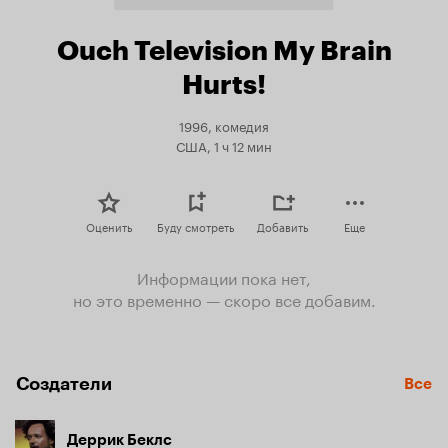
Ouch Television My Brain
Hurts!
1996, комедия
США, 1 ч 12 мин
Оценить
Буду смотреть
Добавить
Еще
Информации пока нет,
но это временно — скоро все добавим.
Создатели
Все
Деррик Беклс