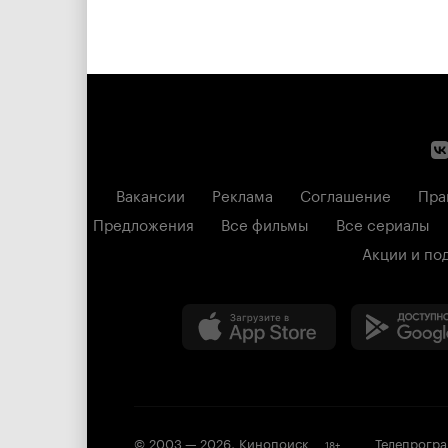
Вакансии
Реклама
Соглашение
Пра
Предложения
Все фильмы
Все сериалы
Акции и по
© 2003 —
2026
,
Кинопоиск
Телепрогр
18
+