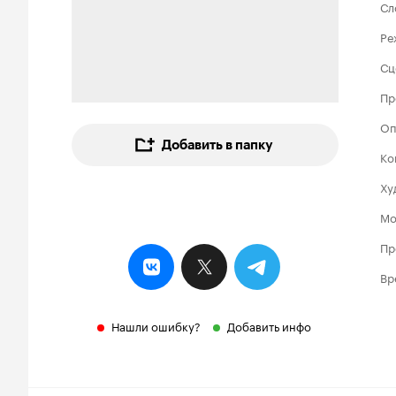
Сл
Ре
Сц
Пр
Оп
Добавить в папку
Ко
Ху
Мо
Пр
Вр
Нашли ошибку?
Добавить инфо