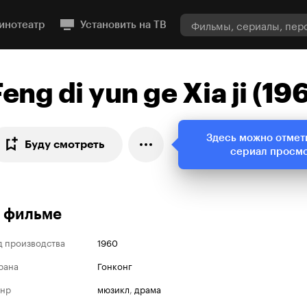
инотеатр
Установить на ТВ
Feng di yun ge Xia ji (19
Здесь можно отмет
Буду смотреть
сериал просм
 фильме
д производства
1960
рана
Гонконг
нр
мюзикл
,
драма