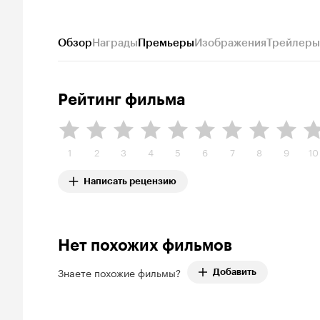
Обзор
Награды
Премьеры
Изображения
Трейлеры
Рейтинг фильма
1
2
3
4
5
6
7
8
9
10
Написать рецензию
Нет похожих фильмов
Знаете похожие фильмы?
Добавить