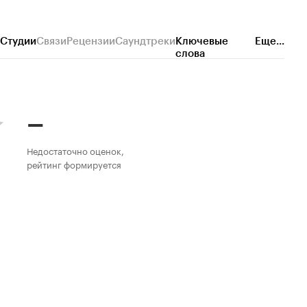
Студии
Связи
Рецензии
Саундтреки
Ключевые
Еще...
слова
–
Недостаточно оценок,
рейтинг формируется