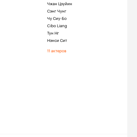
Чжан Цзуйин
Сэнг Чунг
Чу Сиу-Бо
Cibo Liang
Тун Нг
Нэнси Сит
11 актеров