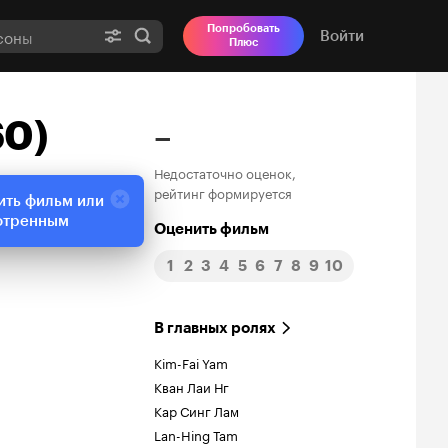
Попробовать
Войти
Плюс
60)
–
Недостаточно оценок,
рейтинг формируется
ить фильм или
отренным
Оценить фильм
1
2
3
4
5
6
7
8
9
10
В главных ролях
Kim-Fai Yam
Кван Лаи Нг
Кар Синг Лам
Lan-Hing Tam