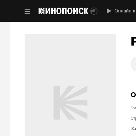
Онлайн-к
О
Го
Ст
Жа