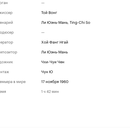
оган
—
жиссер
Той Вонг
енарий
Ли Юэнь-Мань
,
Ting-Chi So
одюсер
—
ератор
Хой Фанг Нгай
мпозитор
Ли Юэнь-Мань
дожник
Чхи-Чуи Чен
нтаж
Чун Ю
емьера в мире
17 ноября 1960
емя
1 ч 42 мин