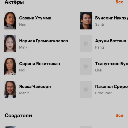
Актёры
Все
Савани Утумма
Бунсонг Накпх
Nim
Santi
Нариля Гулмонгколпеч
Аруни Ваттана
Mink
Pang
Сирани Янкиттикан
Тханутпхон Бу
Noi
Lisa
Ясака Чайсорн
Пакапол Сриро
Manit
Producer
Создатели
Все