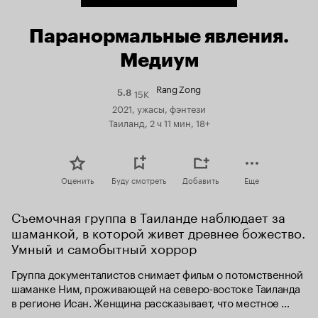
Паранормальные явления.
Медиум
Rang Zong
15K
Рейтинг
5.8
Кинопоиска
2021, ужасы, фэнтези
5.8
Таиланд, 2 ч 11 мин, 18+
Оценить
Буду смотреть
Добавить
Еще
Съемочная группа в Таиланде наблюдает за 
шаманкой, в которой живет древнее божество. 
Умный и самобытный хоррор
Группа документалистов снимает фильм о потомственной 
шаманке Ним, проживающей на северо-востоке Таиланда 
в регионе Исан. Женщина рассказывает, что местное 
божество издревле вселялось в членов их семьи, и когда 