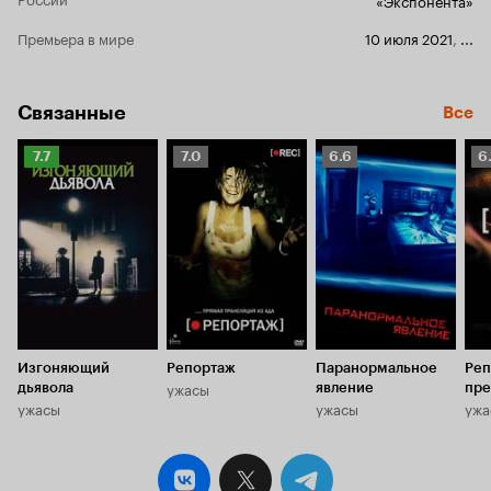
жителей, их
подогревае
Премьера в мире
10 июля 2021
,
...
интерес. За
Связанные
Все
Рейтинг
Рейтинг
Рейтинг
Р
7.7
7.0
6.6
6
Кинопоиска
Кинопоиска
Кинопоиска
К
7.7
7.0
6.6
6.
Изгоняющий
Репортаж
Паранормальное
Реп
ужасы
дьявола
явление
пре
ужасы
ужасы
ужа