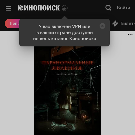
Войти
Онлайн-кинотеатр
Билет
Попробовать Плюс
У вас включен VPN или
в вашей стране доступен
не весь каталог Кинопоиска