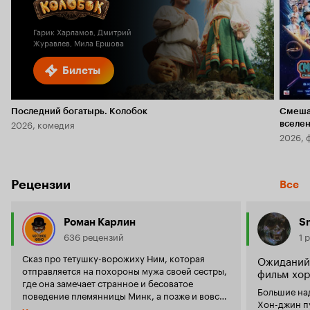
5.8
2.0
Гарик Харламов, Дмитрий
Журавлев, Мила Ершова
Билеты
Последний богатырь. Колобок
Смеша
2026, комедия
вселе
2026, 
Рецензии
Все
Роман Карлин
S
636 рецензий
1 
Сказ про тетушку-ворожиху Ним, которая
Ожиданий 
отправляется на похороны мужа своей сестры,
фильм хо
где она замечает странное и бесоватое
Большие над
поведение племянницы Минк, а позже и вовсе
Хон-джин пу
выходящее за рамки приличия, будто бы в ее