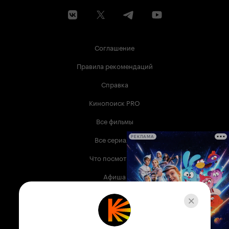
Соглашение
Правила рекомендаций
Справка
Кинопоиск PRO
Все фильмы
Все сериалы
РЕКЛАМА
Что посмотреть
Афиша
Музыка
Телепрограмма