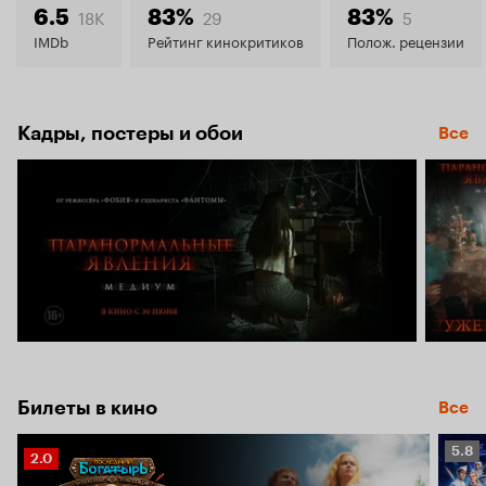
5.8
18K
29
5
6.5
83%
83%
IMDb
Рейтинг кинокритиков
Полож. рецензии
Кадры, постеры и обои
Все
Билеты в кино
Все
Рейт
5.8
Рейтинг
2.0
Кино
Кинопоиска