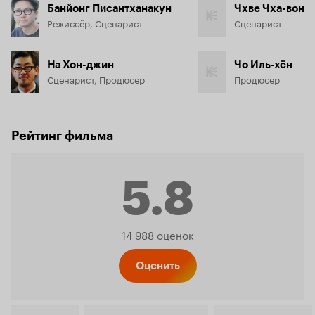
Банйонг Писантханакун
Чхве Чха-вон
Режиссёр, Сценарист
Сценарист
На Хон-джин
Чо Иль-хён
Сценарист, Продюсер
Продюсер
Рейтинг фильма
5.8
Рейтинг
14 988 оценок
Кинопо
Оценить