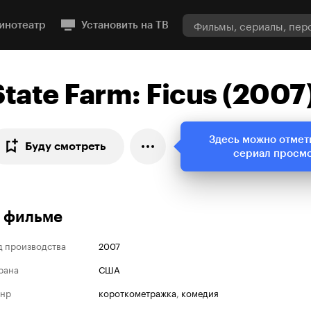
инотеатр
Установить на ТВ
State Farm: Ficus (2007
Здесь можно отмет
Буду смотреть
сериал просм
 фильме
д производства
2007
рана
США
нр
короткометражка
,
комедия