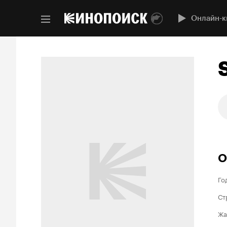
Онлайн-к
О
Го
Ст
Жа