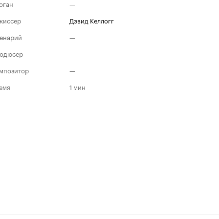
оган
—
жиссер
Дэвид Келлогг
енарий
—
одюсер
—
мпозитор
—
емя
1 мин