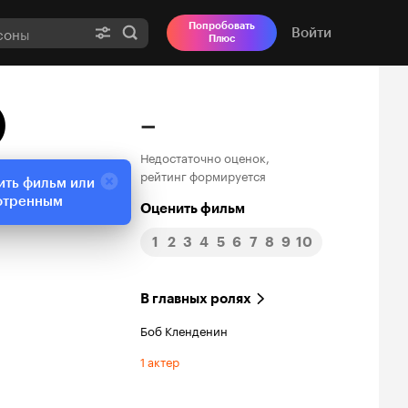
Попробовать
Войти
Плюс
)
–
Недостаточно оценок,
рейтинг формируется
ить фильм или
отренным
Оценить фильм
1
2
3
4
5
6
7
8
9
10
В главных ролях
Боб Кленденин
1 актер