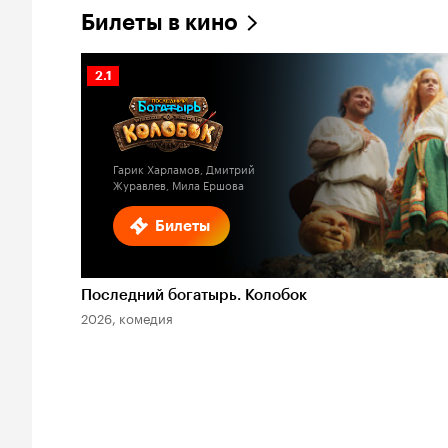
Билеты в кино
Рейтинг
2.1
Кинопоиска
2.1
Гарик Харламов, Дмитрий
Журавлев, Мила Ершова
Билеты
Последний богатырь. Колобок
2026, комедия