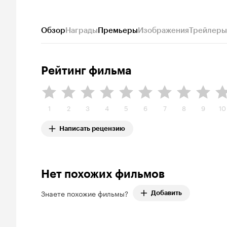
Обзор
Награды
Премьеры
Изображения
Трейлеры
Рейтинг фильма
1
2
3
4
5
6
7
8
9
10
Написать рецензию
Нет похожих фильмов
Знаете похожие фильмы?
Добавить