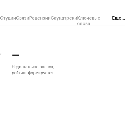
Студии
Связи
Рецензии
Саундтреки
Ключевые
Еще...
слова
–
Недостаточно оценок,
рейтинг формируется