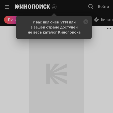
Войти
Онлайн-кинотеатр
Билет
Попробовать Плюс
У вас включен VPN или
в вашей стране доступен
не весь каталог Кинопоиска