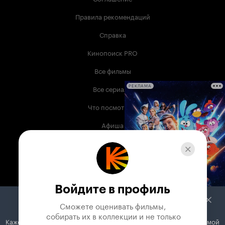
Правила рекомендаций
Справка
Кинопоиск PRO
Все фильмы
Все сериалы
РЕКЛАМА
Что посмотреть
Афиша
Музыка
Телепрограмма
Книги
Войдите в профиль
Служба поддержки
Сможете оценивать фильмы,

 собирать их в коллекции и не только
Кажется, вы используете блокировщик рекламы. Вместе с рекламой