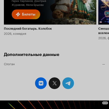
Гарик Харламов, Дмитрий
Журавлев, Мила Ершова
Билеты
Последний богатырь. Колобок
Смеша
2026, комедия
вселе
2026, 
Дополнительные данные
Слоган
—