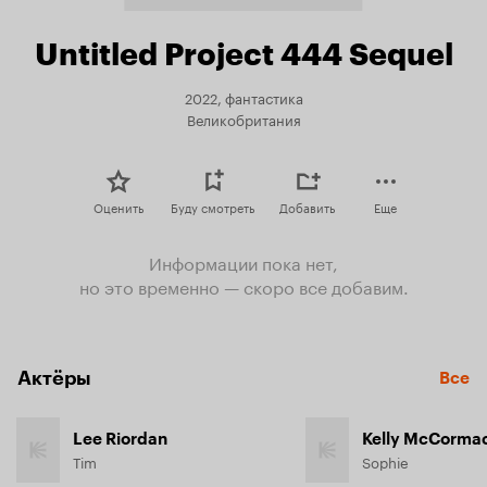
Untitled Project 444 Sequel
2022, фантастика
Великобритания
Оценить
Буду смотреть
Добавить
Еще
Информации пока нет,
но это временно — скоро все добавим.
Актёры
Все
Lee Riordan
Kelly McCorma
Tim
Sophie